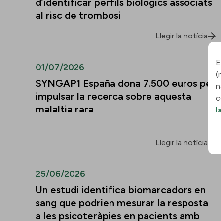
d’identificar perfils biològics associats
al risc de trombosi
Llegir la notícia
E
01/07/2026
(
SYNGAP1 España dona 7.500 euros per
n
impulsar la recerca sobre aquesta
c
malaltia rara
l
Llegir la notícia
25/06/2026
Un estudi identifica biomarcadors en
sang que podrien mesurar la resposta
a les psicoteràpies en pacients amb