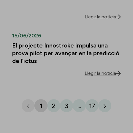
Llegir la notícia
15/06/2026
El projecte Innostroke impulsa una
prova pilot per avançar en la predicció
de l’ictus
Llegir la notícia
1
2
3
...
17