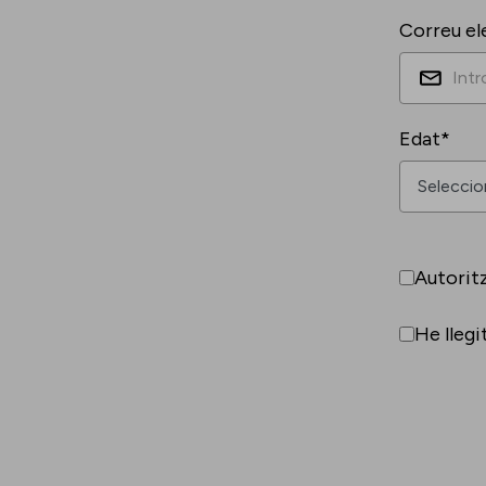
Correu el
Edat*
Autorit
He llegi