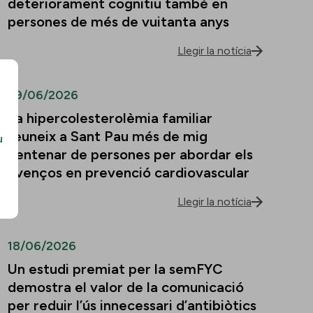
deteriorament cognitiu també en
persones de més de vuitanta anys
Llegir la notícia
29/06/2026
La hipercolesterolèmia familiar
reuneix a Sant Pau més de mig
u
centenar de persones per abordar els
avenços en prevenció cardiovascular
Llegir la notícia
18/06/2026
Un estudi premiat per la semFYC
demostra el valor de la comunicació
per reduir l’ús innecessari d’antibiòtics