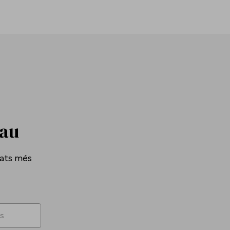
Pau
tats més