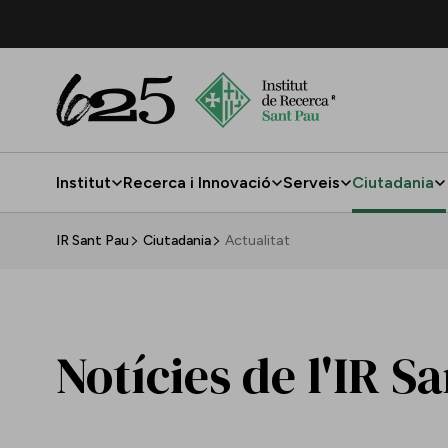
Salta al contingut principal
Institut
Recerca i Innovació
Serveis
Ciutadania
Actualitat
IR Sant Pau
Ciutadania
Actualitat
Notícies de l'IR S