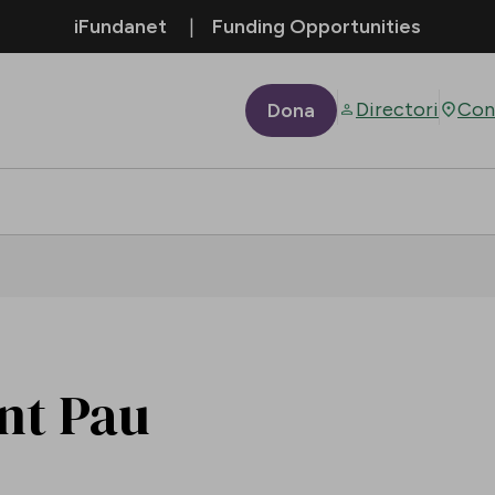
iFundanet
Funding Opportunities
Directori
Con
Dona
ant Pau