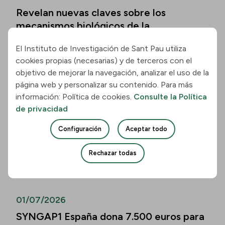
Revelan nuevas claves sobre los
mecanismos biológicos de la
enfermedad de Hungtinton
El Instituto de Investigación de Sant Pau utiliza
Leer la noticia
cookies propias (necesarias) y de terceros con el
objetivo de mejorar la navegación, analizar el uso de la
página web y personalizar su contenido. Para más
01/07/2026
información: Política de cookies.
Consulte la Política
Los biomarcadores de la enfermedad de
de privacidad
Alzheimer permiten predecir el
Configuración
Aceptar todo
deterioro cognitivo también en mayores
de 80 años
Rechazar todas
Leer la noticia
01/07/2026
SYNGAP1 España dona 7.500 euros para