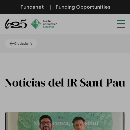
Saltar al contenido principal
iFundanet
Funding Opportunities
Actualidad
Ciudadanía
Noticias del IR Sant Pau