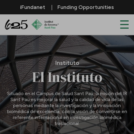
Saltar al contenido principal
iFundanet
Funding Opportunities
Instituto
Instituto
El Instituto
Situado en el Campus de Salud Sant Pau, la misión del IR
Sant Pau es mejorar la salud y la calidad de vida de las
personas mediante la investigación y la innovación
biomédica de excelencia, con la visión de convertirse en
referente internacional en investigación biomédica
traslacional.