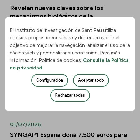
Revelan nuevas claves sobre los
mecanismos biológicos de la
enfermedad de Hungtinton
El Instituto de Investigación de Sant Pau utiliza
Leer la noticia
cookies propias (necesarias) y de terceros con el
objetivo de mejorar la navegación, analizar el uso de la
página web y personalizar su contenido. Para más
01/07/2026
información: Política de cookies.
Consulte la Política
Los biomarcadores de la enfermedad de
de privacidad
Alzheimer permiten predecir el
Configuración
Aceptar todo
deterioro cognitivo también en mayores
de 80 años
Rechazar todas
Leer la noticia
01/07/2026
SYNGAP1 España dona 7.500 euros para