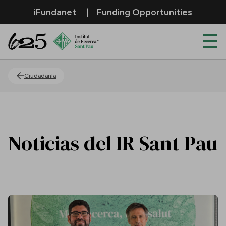
Saltar al contenido principal
iFundanet
Funding Opportunities
Actualidad
Ciudadanía
Noticias del IR Sant Pau