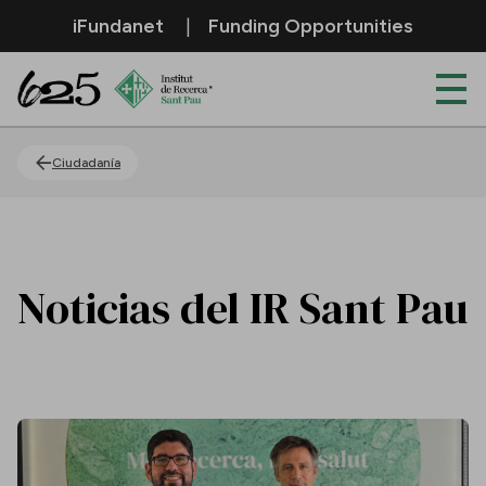
Saltar al contenido principal
iFundanet
Funding Opportunities
Actualidad
Ciudadanía
Noticias del IR Sant Pau