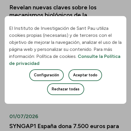
Revelan nuevas claves sobre los
mecanismos biológicos de la
enfermedad de Hungtinton
El Instituto de Investigación de Sant Pau utiliza
Leer la noticia
cookies propias (necesarias) y de terceros con el
objetivo de mejorar la navegación, analizar el uso de la
página web y personalizar su contenido. Para más
01/07/2026
información: Política de cookies.
Consulte la Política
Los biomarcadores de la enfermedad de
de privacidad
Alzheimer permiten predecir el
Configuración
Aceptar todo
deterioro cognitivo también en mayores
de 80 años
Rechazar todas
Leer la noticia
01/07/2026
SYNGAP1 España dona 7.500 euros para