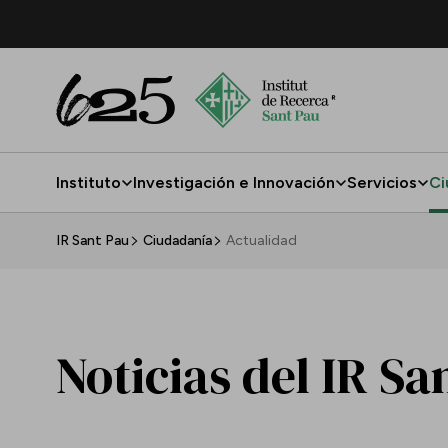
Saltar al contenido principal
Instituto
Investigación e Innovación
Servicios
Ci
Actualidad
IR Sant Pau
Ciudadanía
Actualidad
Noticias del IR Sa