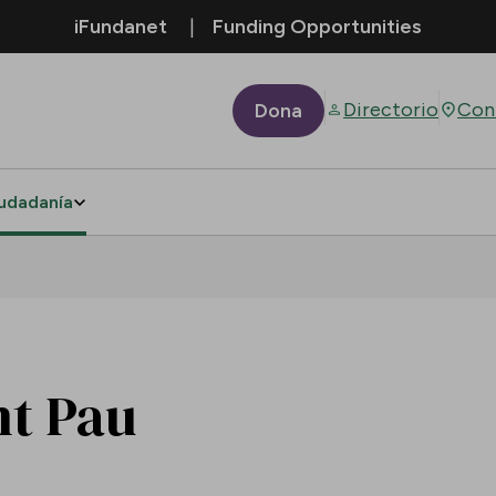
iFundanet
Funding Opportunities
Directorio
Con
Dona
udadanía
nt Pau