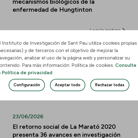
mecanismos biológicos de la
enfermedad de Hungtinton
Leer la noticia
l Instituto de Investigación de Sant Pau utiliza cookies propias
30/06/2026
necesarias) y de terceros con el objetivo de mejorar la
avegación, analizar el uso de la página web y personalizar su
Descubren cómo la leucemia mieloide
ontenido. Para más información: Política de cookies.
Consulte
aguda invade el pulmón y qué vías
a Política de privacidad
podrían frenar su infiltración
Configuración
Aceptar todo
Rechazar todas
Leer la noticia
23/06/2026
El retorno social de La Marató 2020
presenta 36 avances en investigación