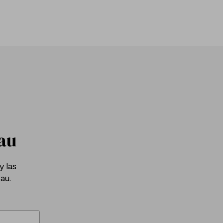
Pau
 las
au.