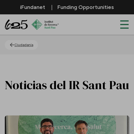
Saltar al contenido principal
iFundanet
Funding Opportunities
Actualidad
Ciudadanía
Noticias del IR Sant Pau