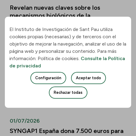
Revelan nuevas claves sobre los
mecanismos biológicos de la
enfermedad de Hungtinton
El Instituto de Investigación de Sant Pau utiliza
Leer la noticia
cookies propias (necesarias) y de terceros con el
objetivo de mejorar la navegación, analizar el uso de la
página web y personalizar su contenido. Para más
01/07/2026
información: Política de cookies.
Consulte la Política
Los biomarcadores de la enfermedad de
de privacidad
Alzheimer permiten predecir el
Configuración
Aceptar todo
deterioro cognitivo también en mayores
de 80 años
Rechazar todas
Leer la noticia
01/07/2026
SYNGAP1 España dona 7.500 euros para