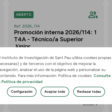
ABIERTO
Ref. 2026_114
Promoción interna 2026/114: 1
T4A - Técnico/a Superior
Júnior
l Instituto de Investigación de Sant Pau utiliza cookies propias
Convocatoria para un/a T4A - Técnico/a
necesarias) y de terceros con el objetivo de mejorar la
Superior Júnior en el grupo
avegación, analizar el uso de la página web y personalizar su
Neurobiología de las Demencias -
ontenido. Para más información: Política de cookies.
Consulte
Multilingual Aphasia & Dementia
a Política de privacidad
Research Lab. Plazo: 11 de agosto de
Configuración
Aceptar todo
Rechazar todas
2026, 15:00 h.
Unirse