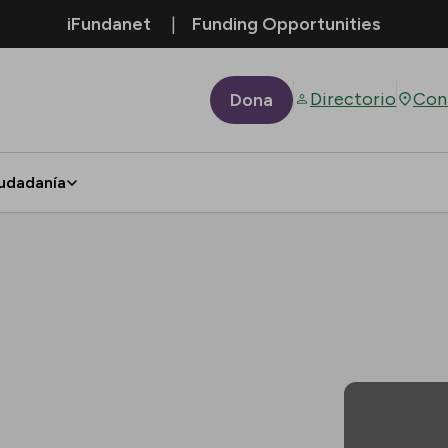
iFundanet
Funding Opportunities
Directorio
Con
Dona
udadanía