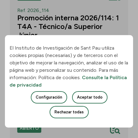
Ref. 2026_114
Promoción interna 2026/114: 1
T4A - Técnico/a Superior
Júnior
El Instituto de Investigación de Sant Pau utiliza
cookies propias (necesarias) y de terceros con el
Convocatoria para un/a T4A - Técnico/a
objetivo de mejorar la navegación, analizar el uso de la
Superior Júnior en el grupo
página web y personalizar su contenido. Para más
Neurobiología de las Demencias -
información: Política de cookies.
Consulte la Política
Multilingual Aphasia & Dementia
de privacidad
Research Lab. Plazo: 11 de agosto de
2026, 15:00 h.
Configuración
Aceptar todo
Unirse
Rechazar todas
ABIERTO