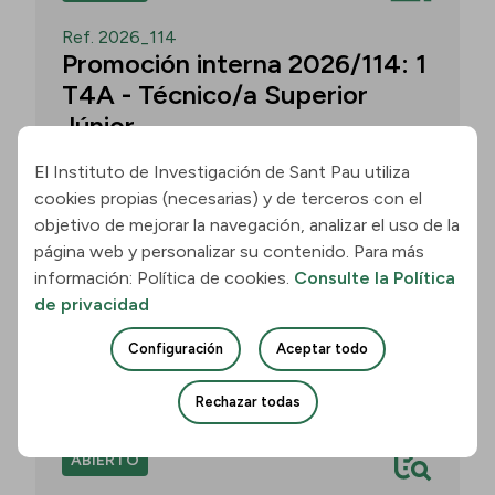
Ref. 2026_114
Promoción interna 2026/114: 1
T4A - Técnico/a Superior
Júnior
El Instituto de Investigación de Sant Pau utiliza
cookies propias (necesarias) y de terceros con el
Convocatoria para un/a T4A - Técnico/a
objetivo de mejorar la navegación, analizar el uso de la
Superior Júnior en el grupo
página web y personalizar su contenido. Para más
Neurobiología de las Demencias -
información: Política de cookies.
Consulte la Política
Multilingual Aphasia & Dementia
de privacidad
Research Lab. Plazo: 11 de agosto de
2026, 15:00 h.
Configuración
Aceptar todo
Unirse
Rechazar todas
ABIERTO