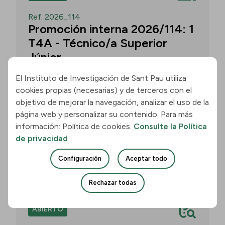
Ref. 2026_114
Promoción interna 2026/114: 1
T4A - Técnico/a Superior
Júnior
El Instituto de Investigación de Sant Pau utiliza
cookies propias (necesarias) y de terceros con el
Convocatoria para un/a T4A - Técnico/a
objetivo de mejorar la navegación, analizar el uso de la
Superior Júnior en el grupo
página web y personalizar su contenido. Para más
Neurobiología de las Demencias -
información: Política de cookies.
Consulte la Política
Multilingual Aphasia & Dementia
de privacidad
Research Lab. Plazo: 11 de agosto de
2026, 15:00 h.
Configuración
Aceptar todo
Unirse
Rechazar todas
ABIERTO