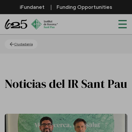
Saltar al contenido principal
iFundanet
Funding Opportunities
Actualidad
Ciudadanía
Noticias del IR Sant Pau