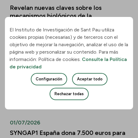
Revelan nuevas claves sobre los
mecanismos biológicos de la
enfermedad de Hungtinton
El Instituto de Investigación de Sant Pau utiliza
Leer la noticia
cookies propias (necesarias) y de terceros con el
objetivo de mejorar la navegación, analizar el uso de la
página web y personalizar su contenido. Para más
01/07/2026
información: Política de cookies.
Consulte la Política
Los biomarcadores de la enfermedad de
de privacidad
Alzheimer permiten predecir el
Configuración
Aceptar todo
deterioro cognitivo también en mayores
de 80 años
Rechazar todas
Leer la noticia
01/07/2026
SYNGAP1 España dona 7.500 euros para