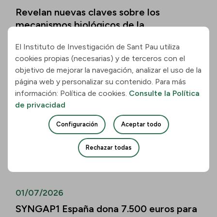
Revelan nuevas claves sobre los
mecanismos biológicos de la
enfermedad de Hungtinton
El Instituto de Investigación de Sant Pau utiliza
Leer la noticia
cookies propias (necesarias) y de terceros con el
objetivo de mejorar la navegación, analizar el uso de la
página web y personalizar su contenido. Para más
01/07/2026
información: Política de cookies.
Consulte la Política
Los biomarcadores de la enfermedad de
de privacidad
Alzheimer permiten predecir el
Configuración
Aceptar todo
deterioro cognitivo también en mayores
de 80 años
Rechazar todas
Leer la noticia
01/07/2026
SYNGAP1 España dona 7.500 euros para