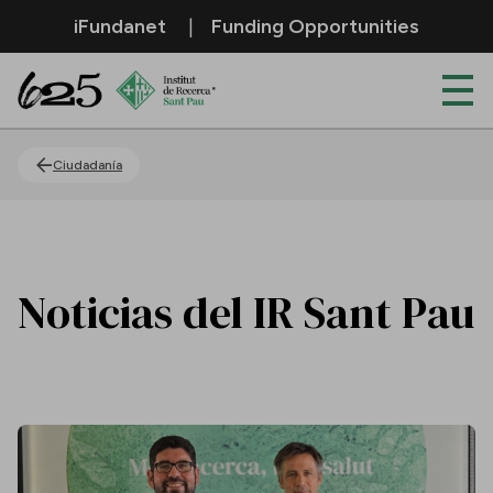
Saltar al contenido principal
iFundanet
Funding Opportunities
Actualidad
Ciudadanía
Noticias del IR Sant Pau