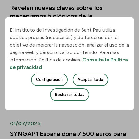
Revelan nuevas claves sobre los
mecanismos biológicos de la
enfermedad de Hungtinton
El Instituto de Investigación de Sant Pau utiliza
Leer la noticia
cookies propias (necesarias) y de terceros con el
objetivo de mejorar la navegación, analizar el uso de la
página web y personalizar su contenido. Para más
01/07/2026
información: Política de cookies.
Consulte la Política
Los biomarcadores de la enfermedad de
de privacidad
Alzheimer permiten predecir el
Configuración
Aceptar todo
deterioro cognitivo también en mayores
de 80 años
Rechazar todas
Leer la noticia
01/07/2026
SYNGAP1 España dona 7.500 euros para