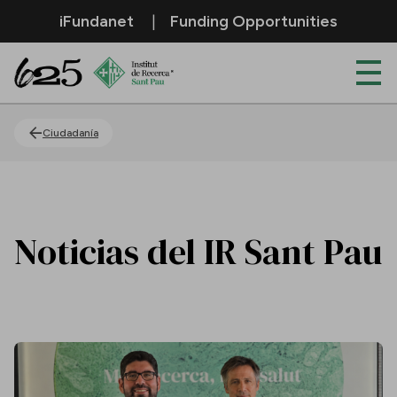
Saltar al contenido principal
iFundanet
Funding Opportunities
Actualidad
Ciudadanía
Noticias del IR Sant Pau