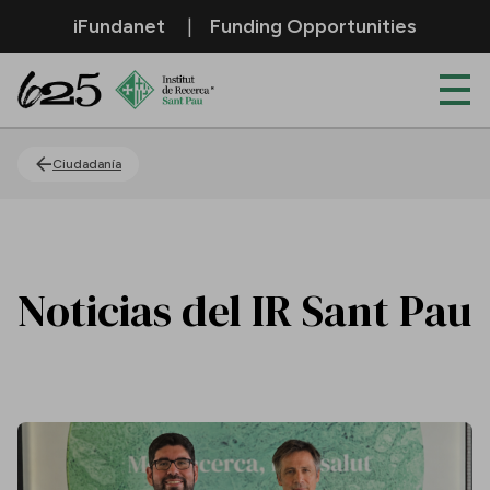
Saltar al contenido principal
iFundanet
Funding Opportunities
Actualidad
Ciudadanía
Noticias del IR Sant Pau