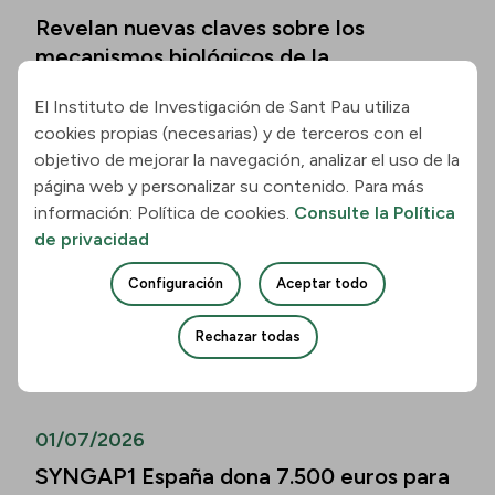
Revelan nuevas claves sobre los
mecanismos biológicos de la
enfermedad de Hungtinton
El Instituto de Investigación de Sant Pau utiliza
Leer la noticia
cookies propias (necesarias) y de terceros con el
objetivo de mejorar la navegación, analizar el uso de la
página web y personalizar su contenido. Para más
01/07/2026
información: Política de cookies.
Consulte la Política
Los biomarcadores de la enfermedad de
de privacidad
Alzheimer permiten predecir el
Configuración
Aceptar todo
deterioro cognitivo también en mayores
de 80 años
Rechazar todas
Leer la noticia
01/07/2026
SYNGAP1 España dona 7.500 euros para