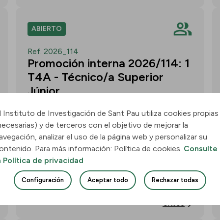
ABIERTO
Ref. 2026_114
Promoción interna 2026/114: 1
T4A - Técnico/a Superior
Júnior
l Instituto de Investigación de Sant Pau utiliza cookies propias
Convocatoria para un/a T4A - Técnico/a
necesarias) y de terceros con el objetivo de mejorar la
Superior Júnior en el grupo
avegación, analizar el uso de la página web y personalizar su
Neurobiología de las Demencias -
ontenido. Para más información: Política de cookies.
Consulte
Multilingual Aphasia & Dementia
a Política de privacidad
Research Lab. Plazo: 11 de agosto de
Configuración
Aceptar todo
Rechazar todas
2026, 15:00 h.
Unirse