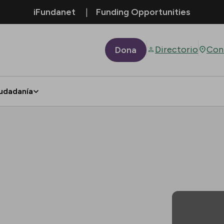
iFundanet
Funding Opportunities
Directorio
Con
Dona
udadanía