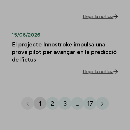
Llegir la notícia
15/06/2026
El projecte Innostroke impulsa una
prova pilot per avançar en la predicció
de l’ictus
Llegir la notícia
1
2
3
...
17