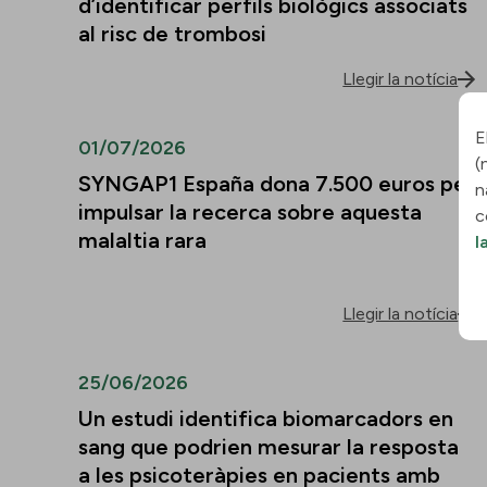
d’identificar perfils biològics associats
al risc de trombosi
Llegir la notícia
E
01/07/2026
(
SYNGAP1 España dona 7.500 euros per
n
impulsar la recerca sobre aquesta
c
malaltia rara
l
Llegir la notícia
25/06/2026
Un estudi identifica biomarcadors en
sang que podrien mesurar la resposta
a les psicoteràpies en pacients amb