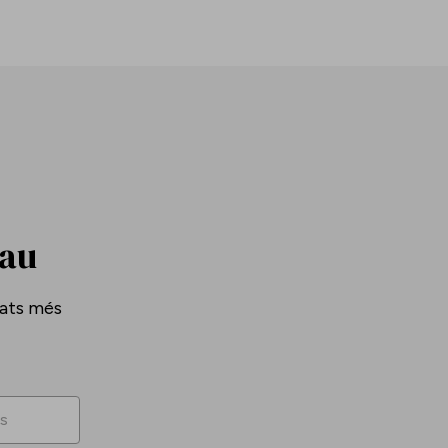
Pau
tats més