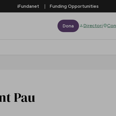
iFundanet
Funding Opportunities
Directori
Con
Dona
ant Pau