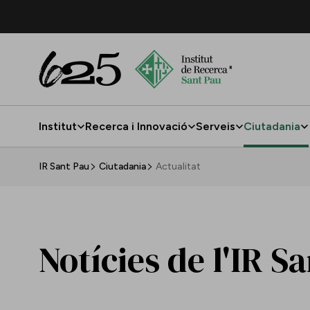
Salta al contingut principal
Institut
Recerca i Innovació
Serveis
Ciutadania
Actualitat
IR Sant Pau
Ciutadania
Actualitat
Notícies de l'IR S