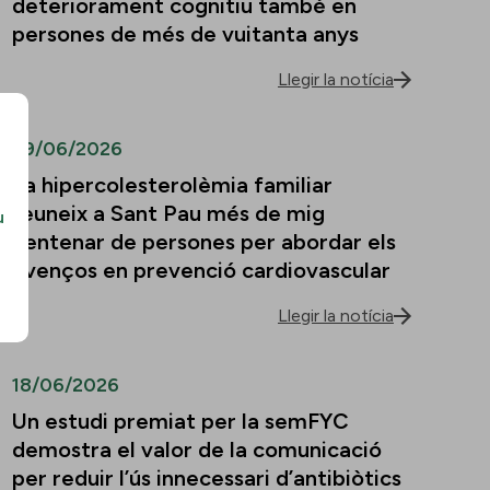
deteriorament cognitiu també en
persones de més de vuitanta anys
Llegir la notícia
29/06/2026
La hipercolesterolèmia familiar
reuneix a Sant Pau més de mig
u
centenar de persones per abordar els
avenços en prevenció cardiovascular
Llegir la notícia
18/06/2026
Un estudi premiat per la semFYC
demostra el valor de la comunicació
per reduir l’ús innecessari d’antibiòtics