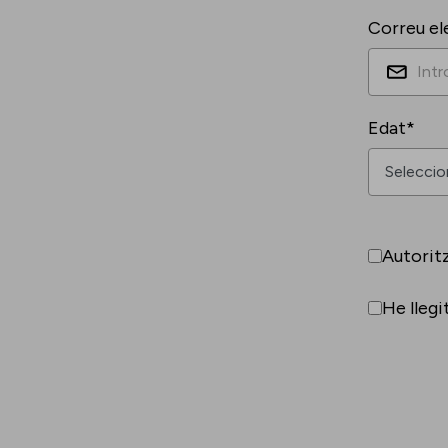
Correu el
Edat*
Autorit
He llegi