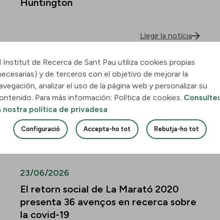
Huntington
Llegir la notícia
l Institut de Recerca de Sant Pau utiliza cookies propias
30/06/2026
necesarias) y de terceros con el objetivo de mejorar la
Descobreixen com la leucèmia
avegación, analizar el uso de la página web y personalizar su
mieloide aguda envaeix el pulmó i
ontenido. Para más información: Política de cookies.
Consulte
quines vies podrien frenar-ne la
a nostra política de privadesa
infiltració
Configuració
Accepta-ho tot
Rebutja-ho tot
Llegir la notícia
23/06/2026
El retorn social de La Marató 2020
presenta 36 avenços en recerca sobre
la covid-19