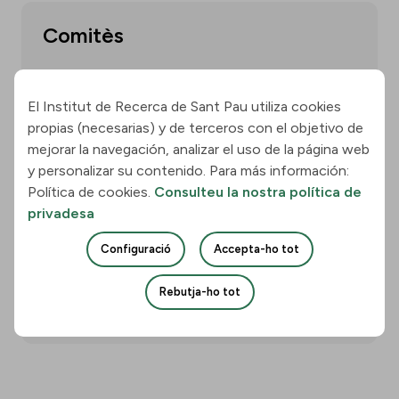
Comitès
El Institut de Recerca de Sant Pau utiliza cookies
Mostra'n més
propias (necesarias) y de terceros con el objetivo de
mejorar la navegación, analizar el uso de la página web
y personalizar su contenido. Para más información:
Política de cookies.
Consulteu la nostra política de
Memòries
privadesa
Configuració
Accepta-ho tot
Rebutja-ho tot
Mostra'n més