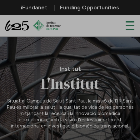
Salta al contingut principal
iFundanet
Funding Opportunities
Institut
Institut
L'Institut
Situat al Campus de Salut Sant Pau, la missió de l'IR Sant
Pau és millorar la salut i la qualitat de vida de les persones
mitjançant la recerca i la innovació biomèdica
d'excel·ència, amb la visió d'esdevenir referent
internacional en investigació biomèdica translacional.