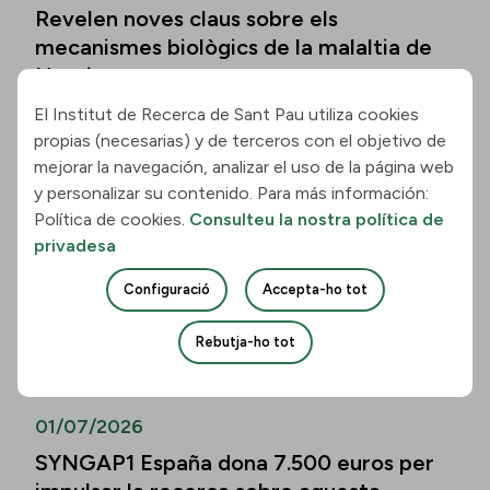
Revelen noves claus sobre els
mecanismes biològics de la malaltia de
Huntington
El Institut de Recerca de Sant Pau utiliza cookies
Llegir la notícia
propias (necesarias) y de terceros con el objetivo de
mejorar la navegación, analizar el uso de la página web
01/07/2026
y personalizar su contenido. Para más información:
Política de cookies.
Consulteu la nostra política de
Els biomarcadors de la malaltia
privadesa
d’Alzheimer permeten predir el
deteriorament cognitiu també en
Configuració
Accepta-ho tot
persones de més de vuitanta anys
Rebutja-ho tot
Llegir la notícia
01/07/2026
SYNGAP1 España dona 7.500 euros per