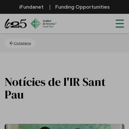
Salta al contingut principal
iFundanet
Funding Opportunities
Actualitat
Ciutadania
Notícies de l'IR Sant
Pau