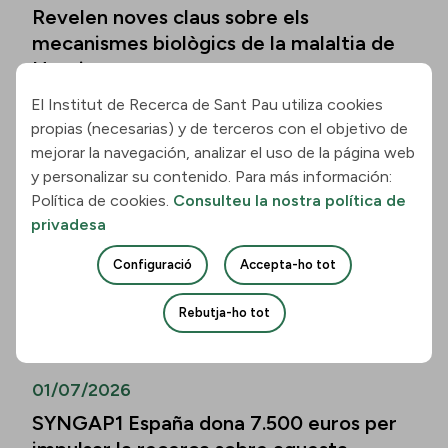
Revelen noves claus sobre els
mecanismes biològics de la malaltia de
Huntington
El Institut de Recerca de Sant Pau utiliza cookies
Llegir la notícia
propias (necesarias) y de terceros con el objetivo de
mejorar la navegación, analizar el uso de la página web
01/07/2026
y personalizar su contenido. Para más información:
Política de cookies.
Consulteu la nostra política de
Els biomarcadors de la malaltia
privadesa
d’Alzheimer permeten predir el
deteriorament cognitiu també en
Configuració
Accepta-ho tot
persones de més de vuitanta anys
Rebutja-ho tot
Llegir la notícia
01/07/2026
SYNGAP1 España dona 7.500 euros per