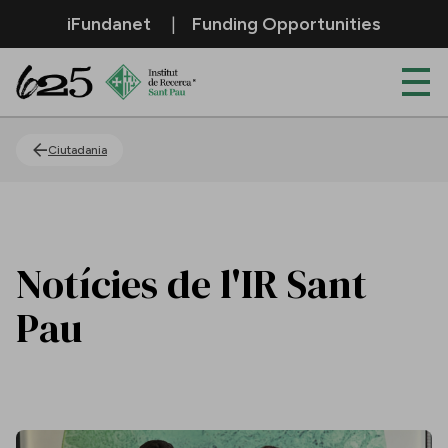
Salta al contingut principal
iFundanet
Funding Opportunities
Actualitat
Ciutadania
Notícies de l'IR Sant
Pau