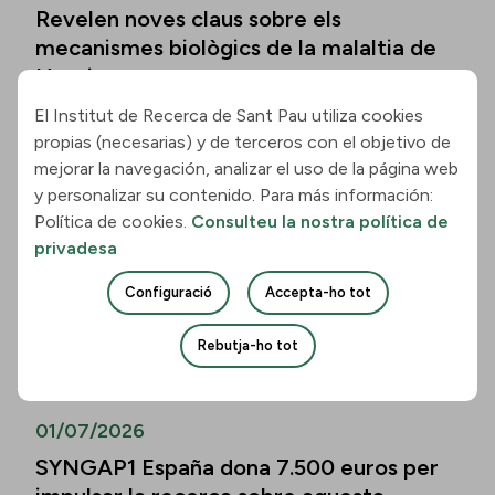
Revelen noves claus sobre els
mecanismes biològics de la malaltia de
Huntington
El Institut de Recerca de Sant Pau utiliza cookies
Llegir la notícia
propias (necesarias) y de terceros con el objetivo de
mejorar la navegación, analizar el uso de la página web
01/07/2026
y personalizar su contenido. Para más información:
Política de cookies.
Consulteu la nostra política de
Els biomarcadors de la malaltia
privadesa
d’Alzheimer permeten predir el
deteriorament cognitiu també en
Configuració
Accepta-ho tot
persones de més de vuitanta anys
Rebutja-ho tot
Llegir la notícia
01/07/2026
SYNGAP1 España dona 7.500 euros per