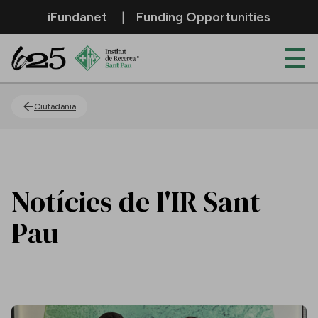
Salta al contingut principal
iFundanet
Funding Opportunities
Actualitat
Ciutadania
Notícies de l'IR Sant
Pau