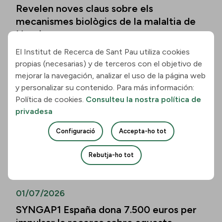
Revelen noves claus sobre els
mecanismes biològics de la malaltia de
Huntington
El Institut de Recerca de Sant Pau utiliza cookies
Llegir la notícia
propias (necesarias) y de terceros con el objetivo de
mejorar la navegación, analizar el uso de la página web
01/07/2026
y personalizar su contenido. Para más información:
Política de cookies.
Consulteu la nostra política de
Els biomarcadors de la malaltia
privadesa
d’Alzheimer permeten predir el
deteriorament cognitiu també en
Configuració
Accepta-ho tot
persones de més de vuitanta anys
Rebutja-ho tot
Llegir la notícia
01/07/2026
SYNGAP1 España dona 7.500 euros per