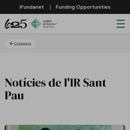
Salta al contingut principal
iFundanet
Funding Opportunities
Actualitat
Ciutadania
Notícies de l'IR Sant
Pau