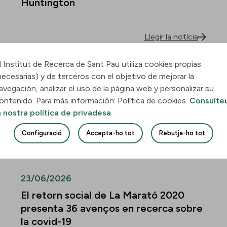
Huntington
Llegir la notícia
l Institut de Recerca de Sant Pau utiliza cookies propias
30/06/2026
necesarias) y de terceros con el objetivo de mejorar la
Descobreixen com la leucèmia
avegación, analizar el uso de la página web y personalizar su
mieloide aguda envaeix el pulmó i
ontenido. Para más información: Política de cookies.
Consulte
quines vies podrien frenar-ne la
a nostra política de privadesa
infiltració
Configuració
Accepta-ho tot
Rebutja-ho tot
Llegir la notícia
23/06/2026
El retorn social de La Marató 2020
presenta 36 avenços en recerca sobre
la covid-19