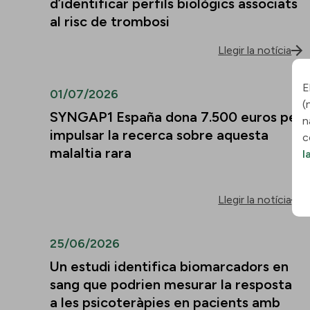
d’identificar perfils biològics associats
al risc de trombosi
Llegir la notícia
E
01/07/2026
(
SYNGAP1 España dona 7.500 euros per
n
impulsar la recerca sobre aquesta
c
malaltia rara
l
Llegir la notícia
25/06/2026
Un estudi identifica biomarcadors en
sang que podrien mesurar la resposta
a les psicoteràpies en pacients amb