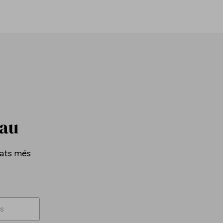
Pau
tats més