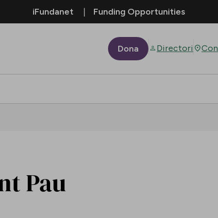
iFundanet
Funding Opportunities
Directori
Con
Dona
ant Pau