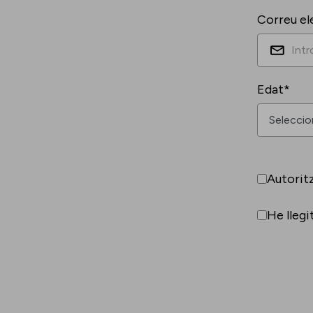
Correu el
Edat*
Autorit
He llegi