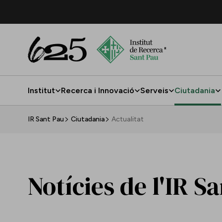
Salta al contingut principal
Institut
Recerca i Innovació
Serveis
Ciutadania
Actualitat
IR Sant Pau
Ciutadania
Actualitat
Notícies de l'IR S