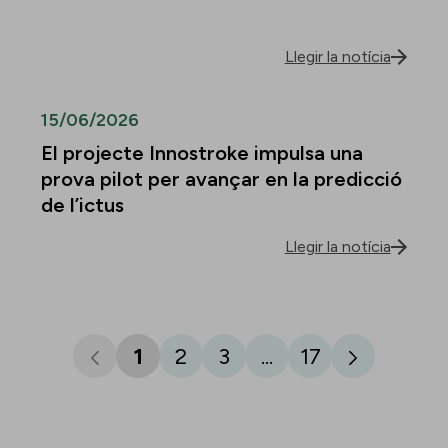
Llegir la notícia
15/06/2026
El projecte Innostroke impulsa una
prova pilot per avançar en la predicció
de l’ictus
Llegir la notícia
1
2
3
...
17