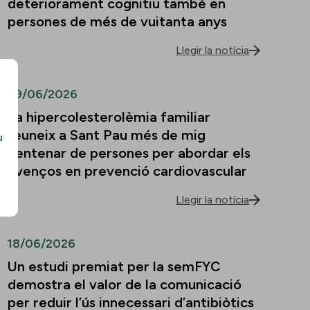
deteriorament cognitiu també en
persones de més de vuitanta anys
Llegir la notícia
29/06/2026
La hipercolesterolèmia familiar
reuneix a Sant Pau més de mig
u
centenar de persones per abordar els
avenços en prevenció cardiovascular
Llegir la notícia
18/06/2026
Un estudi premiat per la semFYC
demostra el valor de la comunicació
per reduir l’ús innecessari d’antibiòtics