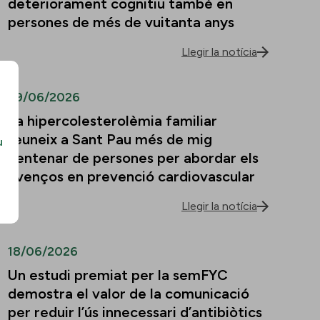
deteriorament cognitiu també en
persones de més de vuitanta anys
Llegir la notícia
29/06/2026
La hipercolesterolèmia familiar
reuneix a Sant Pau més de mig
u
centenar de persones per abordar els
avenços en prevenció cardiovascular
Llegir la notícia
18/06/2026
Un estudi premiat per la semFYC
demostra el valor de la comunicació
per reduir l’ús innecessari d’antibiòtics