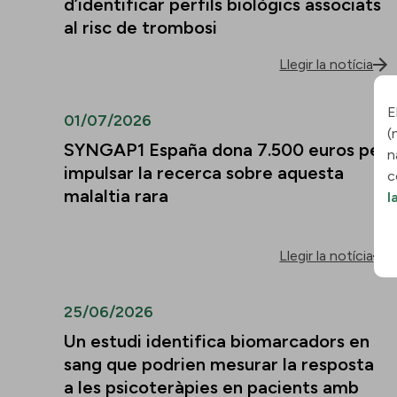
d’identificar perfils biològics associats
al risc de trombosi
Llegir la notícia
E
01/07/2026
(
SYNGAP1 España dona 7.500 euros per
n
impulsar la recerca sobre aquesta
c
malaltia rara
l
Llegir la notícia
25/06/2026
Un estudi identifica biomarcadors en
sang que podrien mesurar la resposta
a les psicoteràpies en pacients amb