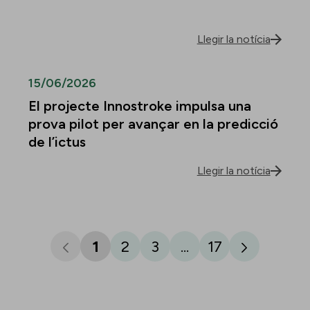
Llegir la notícia
15/06/2026
El projecte Innostroke impulsa una
prova pilot per avançar en la predicció
de l’ictus
Llegir la notícia
1
2
3
...
17