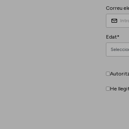
Correu el
Edat*
Autorit
He llegi