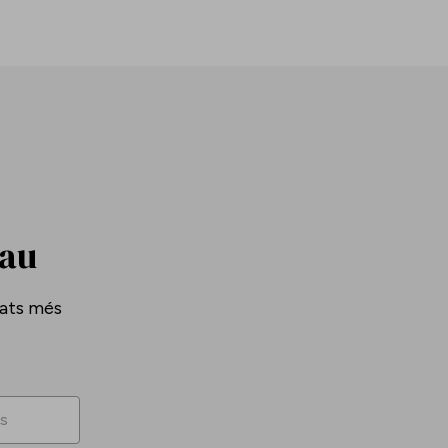
Pau
tats més