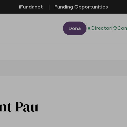
iFundanet
Funding Opportunities
Directori
Con
Dona
ant Pau