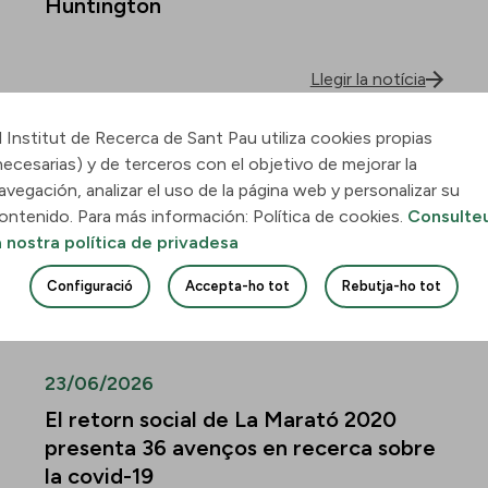
Huntington
Llegir la notícia
l Institut de Recerca de Sant Pau utiliza cookies propias
30/06/2026
necesarias) y de terceros con el objetivo de mejorar la
Descobreixen com la leucèmia
avegación, analizar el uso de la página web y personalizar su
mieloide aguda envaeix el pulmó i
ontenido. Para más información: Política de cookies.
Consulte
quines vies podrien frenar-ne la
a nostra política de privadesa
infiltració
Configuració
Accepta-ho tot
Rebutja-ho tot
Llegir la notícia
23/06/2026
El retorn social de La Marató 2020
presenta 36 avenços en recerca sobre
la covid-19