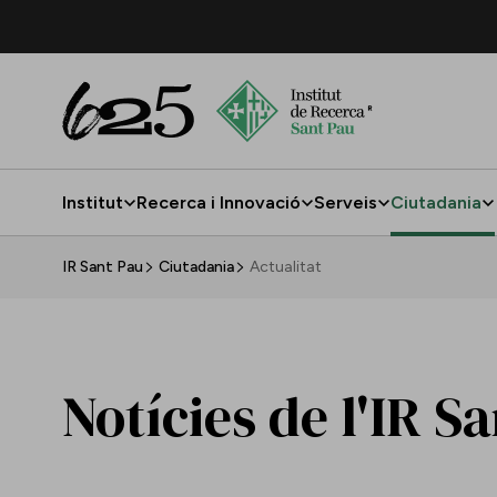
Salta al contingut principal
Institut
Recerca i Innovació
Serveis
Ciutadania
Actualitat
IR Sant Pau
Ciutadania
Actualitat
Notícies de l'IR S