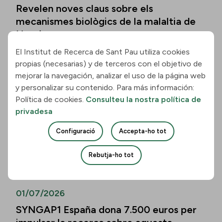
Revelen noves claus sobre els
mecanismes biològics de la malaltia de
Huntington
El Institut de Recerca de Sant Pau utiliza cookies
Llegir la notícia
propias (necesarias) y de terceros con el objetivo de
mejorar la navegación, analizar el uso de la página web
01/07/2026
y personalizar su contenido. Para más información:
Política de cookies.
Consulteu la nostra política de
Els biomarcadors de la malaltia
privadesa
d’Alzheimer permeten predir el
deteriorament cognitiu també en
Configuració
Accepta-ho tot
persones de més de vuitanta anys
Rebutja-ho tot
Llegir la notícia
01/07/2026
SYNGAP1 España dona 7.500 euros per