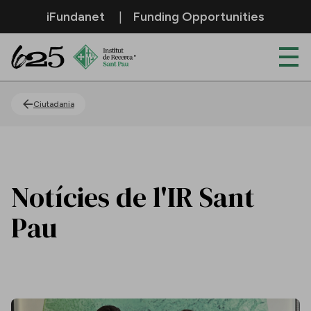
Salta al contingut principal
iFundanet
Funding Opportunities
Actualitat
Ciutadania
Notícies de l'IR Sant
Pau