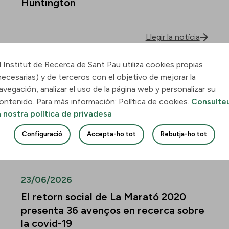
Huntington
Llegir la notícia
l Institut de Recerca de Sant Pau utiliza cookies propias
30/06/2026
necesarias) y de terceros con el objetivo de mejorar la
Descobreixen com la leucèmia
avegación, analizar el uso de la página web y personalizar su
mieloide aguda envaeix el pulmó i
ontenido. Para más información: Política de cookies.
Consulte
quines vies podrien frenar-ne la
a nostra política de privadesa
infiltració
Configuració
Accepta-ho tot
Rebutja-ho tot
Llegir la notícia
23/06/2026
El retorn social de La Marató 2020
presenta 36 avenços en recerca sobre
la covid-19