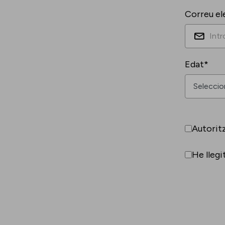
Correu el
Edat*
Autorit
He llegi