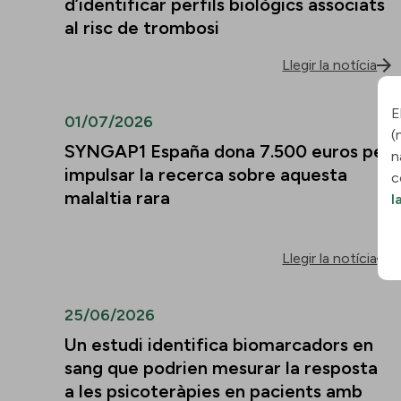
d’identificar perfils biològics associats
al risc de trombosi
Llegir la notícia
E
01/07/2026
(
SYNGAP1 España dona 7.500 euros per
n
impulsar la recerca sobre aquesta
c
malaltia rara
l
Llegir la notícia
25/06/2026
Un estudi identifica biomarcadors en
sang que podrien mesurar la resposta
a les psicoteràpies en pacients amb