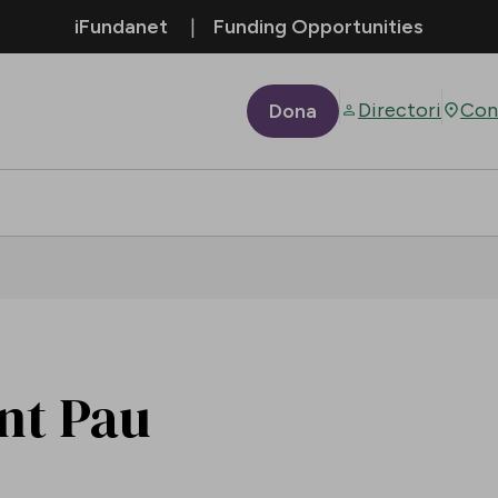
iFundanet
Funding Opportunities
Directori
Con
Dona
ant Pau