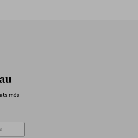
Pau
tats més