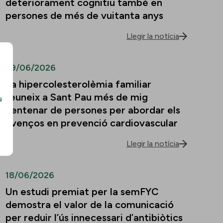
deteriorament cognitiu també en
persones de més de vuitanta anys
Llegir la notícia
29/06/2026
La hipercolesterolèmia familiar
reuneix a Sant Pau més de mig
u
centenar de persones per abordar els
avenços en prevenció cardiovascular
Llegir la notícia
18/06/2026
Un estudi premiat per la semFYC
demostra el valor de la comunicació
per reduir l’ús innecessari d’antibiòtics