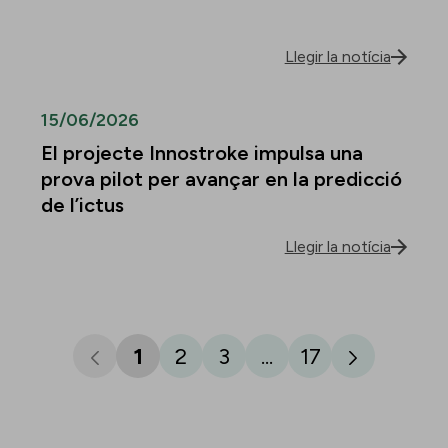
Llegir la notícia
15/06/2026
El projecte Innostroke impulsa una
prova pilot per avançar en la predicció
de l’ictus
Llegir la notícia
1
2
3
...
17