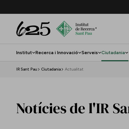
Salta al contingut principal
Institut
Recerca i Innovació
Serveis
Ciutadania
Actualitat
IR Sant Pau
Ciutadania
Actualitat
Notícies de l'IR S