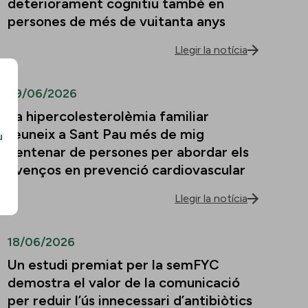
deteriorament cognitiu també en
persones de més de vuitanta anys
Llegir la notícia
29/06/2026
La hipercolesterolèmia familiar
reuneix a Sant Pau més de mig
u
centenar de persones per abordar els
avenços en prevenció cardiovascular
Llegir la notícia
18/06/2026
Un estudi premiat per la semFYC
demostra el valor de la comunicació
per reduir l’ús innecessari d’antibiòtics