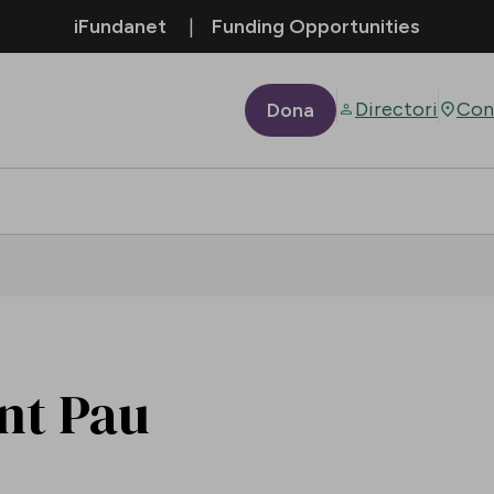
iFundanet
Funding Opportunities
Directori
Con
Dona
ant Pau