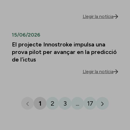
Llegir la notícia
15/06/2026
El projecte Innostroke impulsa una
prova pilot per avançar en la predicció
de l’ictus
Llegir la notícia
1
2
3
...
17