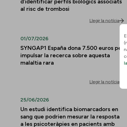
d’identificar perfils biològics associats
al risc de trombosi
Llegir la notícia
E
01/07/2026
(
SYNGAP1 España dona 7.500 euros per
n
impulsar la recerca sobre aquesta
c
malaltia rara
l
Llegir la notícia
25/06/2026
Un estudi identifica biomarcadors en
sang que podrien mesurar la resposta
a les psicoteràpies en pacients amb