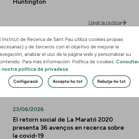
Huntington
Llegir la notícia
l Institut de Recerca de Sant Pau utiliza cookies propias
30/06/2026
necesarias) y de terceros con el objetivo de mejorar la
Descobreixen com la leucèmia
avegación, analizar el uso de la página web y personalizar su
mieloide aguda envaeix el pulmó i
ontenido. Para más información: Política de cookies.
Consulte
quines vies podrien frenar-ne la
a nostra política de privadesa
infiltració
Configuració
Accepta-ho tot
Rebutja-ho tot
Llegir la notícia
23/06/2026
El retorn social de La Marató 2020
presenta 36 avenços en recerca sobre
la covid-19