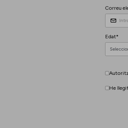
Correu el
Edat*
Autorit
He llegi