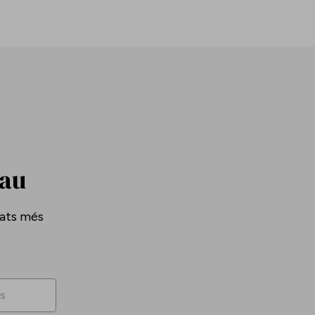
Pau
tats més