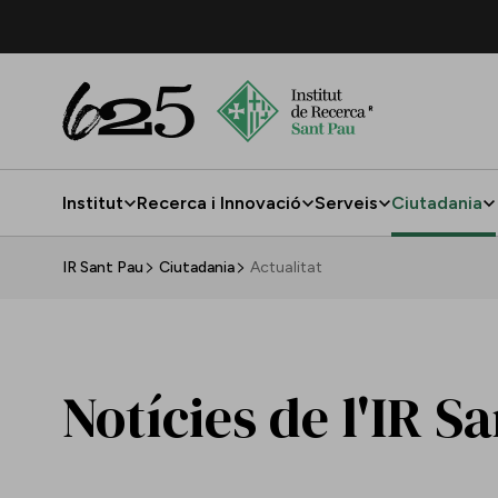
Salta al contingut principal
Institut
Recerca i Innovació
Serveis
Ciutadania
Actualitat
IR Sant Pau
Ciutadania
Actualitat
Notícies de l'IR S