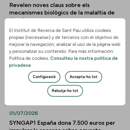
Revelen noves claus sobre els
mecanismes biològics de la malaltia de
Huntington
El Institut de Recerca de Sant Pau utiliza cookies
Llegir la notícia
propias (necesarias) y de terceros con el objetivo de
mejorar la navegación, analizar el uso de la página web
01/07/2026
y personalizar su contenido. Para más información:
Política de cookies.
Consulteu la nostra política de
Els biomarcadors de la malaltia
privadesa
d’Alzheimer permeten predir el
deteriorament cognitiu també en
Configuració
Accepta-ho tot
persones de més de vuitanta anys
Rebutja-ho tot
Llegir la notícia
01/07/2026
SYNGAP1 España dona 7.500 euros per