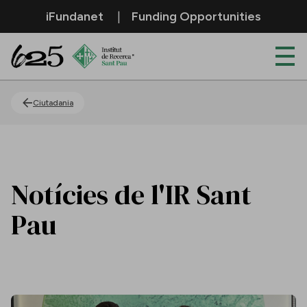
Salta al contingut principal
iFundanet
Funding Opportunities
Actualitat
Ciutadania
Notícies de l'IR Sant
Pau