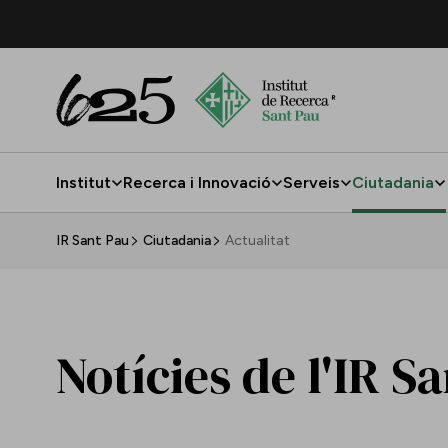
Salta al contingut principal
Institut
Recerca i Innovació
Serveis
Ciutadania
Actualitat
IR Sant Pau
Ciutadania
Actualitat
Notícies de l'IR S