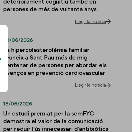
deteriorament cognitiu també en
persones de més de vuitanta anys
Llegir la notícia
29/06/2026
La hipercolesterolèmia familiar
reuneix a Sant Pau més de mig
u
centenar de persones per abordar els
avenços en prevenció cardiovascular
Llegir la notícia
18/06/2026
Un estudi premiat per la semFYC
demostra el valor de la comunicació
per reduir l’ús innecessari d’antibiòtics