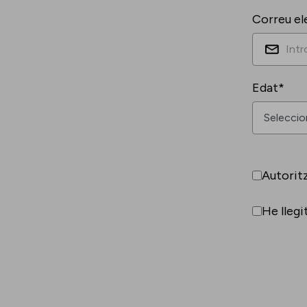
Correu el
Edat*
Autorit
He llegi