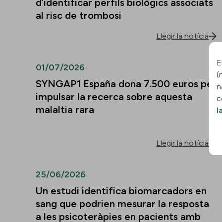
d’identificar perfils biològics associats
al risc de trombosi
Llegir la notícia
E
01/07/2026
(
SYNGAP1 España dona 7.500 euros per
n
impulsar la recerca sobre aquesta
c
malaltia rara
l
Llegir la notícia
25/06/2026
Un estudi identifica biomarcadors en
sang que podrien mesurar la resposta
a les psicoteràpies en pacients amb