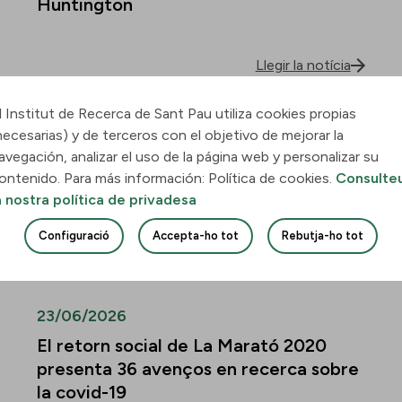
Huntington
Llegir la notícia
l Institut de Recerca de Sant Pau utiliza cookies propias
30/06/2026
necesarias) y de terceros con el objetivo de mejorar la
Descobreixen com la leucèmia
avegación, analizar el uso de la página web y personalizar su
mieloide aguda envaeix el pulmó i
ontenido. Para más información: Política de cookies.
Consulte
quines vies podrien frenar-ne la
a nostra política de privadesa
infiltració
Configuració
Accepta-ho tot
Rebutja-ho tot
Llegir la notícia
23/06/2026
El retorn social de La Marató 2020
presenta 36 avenços en recerca sobre
la covid-19