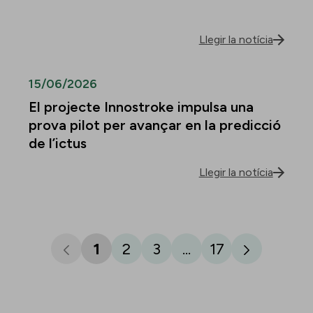
Llegir la notícia
15/06/2026
El projecte Innostroke impulsa una
prova pilot per avançar en la predicció
de l’ictus
Llegir la notícia
1
2
3
...
17