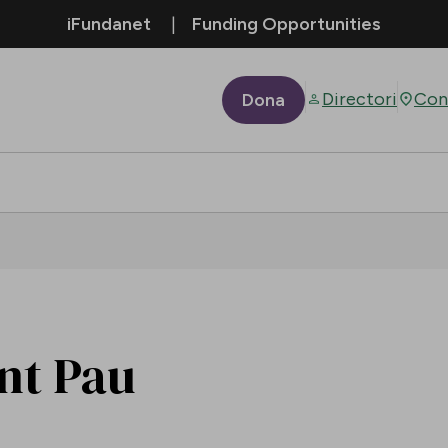
iFundanet
Funding Opportunities
Directori
Con
Dona
ant Pau