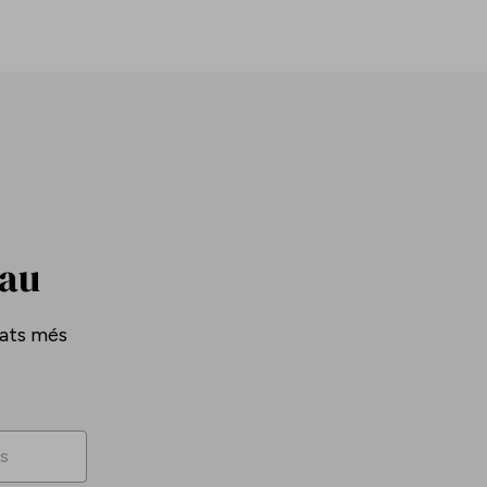
Pau
tats més