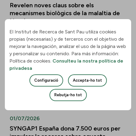
Revelen noves claus sobre els
mecanismes biològics de la malaltia de
Huntington
El Institut de Recerca de Sant Pau utiliza cookies
Llegir la notícia
propias (necesarias) y de terceros con el objetivo de
mejorar la navegación, analizar el uso de la página web
01/07/2026
y personalizar su contenido. Para más información:
Política de cookies.
Consulteu la nostra política de
Els biomarcadors de la malaltia
privadesa
d’Alzheimer permeten predir el
deteriorament cognitiu també en
Configuració
Accepta-ho tot
persones de més de vuitanta anys
Rebutja-ho tot
Llegir la notícia
01/07/2026
SYNGAP1 España dona 7.500 euros per