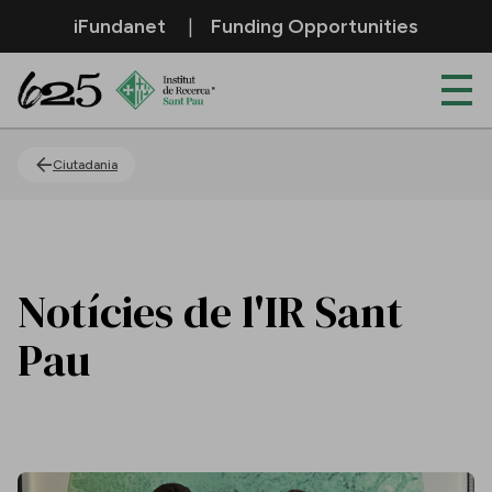
Salta al contingut principal
iFundanet
Funding Opportunities
Actualitat
Ciutadania
Notícies de l'IR Sant
Pau