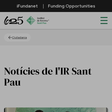
Salta al contingut principal
iFundanet
Funding Opportunities
Actualitat
Ciutadania
Notícies de l'IR Sant
Pau