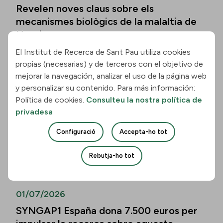
Revelen noves claus sobre els
mecanismes biològics de la malaltia de
Huntington
El Institut de Recerca de Sant Pau utiliza cookies
Llegir la notícia
propias (necesarias) y de terceros con el objetivo de
mejorar la navegación, analizar el uso de la página web
01/07/2026
y personalizar su contenido. Para más información:
Política de cookies.
Consulteu la nostra política de
Els biomarcadors de la malaltia
privadesa
d’Alzheimer permeten predir el
deteriorament cognitiu també en
Configuració
Accepta-ho tot
persones de més de vuitanta anys
Rebutja-ho tot
Llegir la notícia
01/07/2026
SYNGAP1 España dona 7.500 euros per