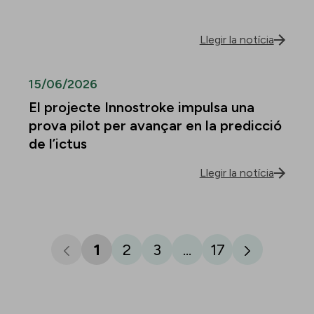
Llegir la notícia
15/06/2026
El projecte Innostroke impulsa una
prova pilot per avançar en la predicció
de l’ictus
Llegir la notícia
1
2
3
...
17