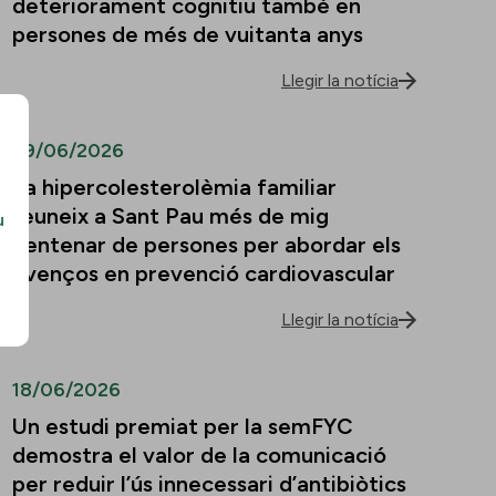
deteriorament cognitiu també en
persones de més de vuitanta anys
Llegir la notícia
29/06/2026
La hipercolesterolèmia familiar
reuneix a Sant Pau més de mig
u
centenar de persones per abordar els
avenços en prevenció cardiovascular
Llegir la notícia
18/06/2026
Un estudi premiat per la semFYC
demostra el valor de la comunicació
per reduir l’ús innecessari d’antibiòtics