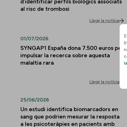
d’identificar perfils biològics associats
al risc de trombosi
Llegir la notícia
E
01/07/2026
(
SYNGAP1 España dona 7.500 euros per
n
impulsar la recerca sobre aquesta
c
malaltia rara
l
Llegir la notícia
25/06/2026
Un estudi identifica biomarcadors en
sang que podrien mesurar la resposta
a les psicoteràpies en pacients amb