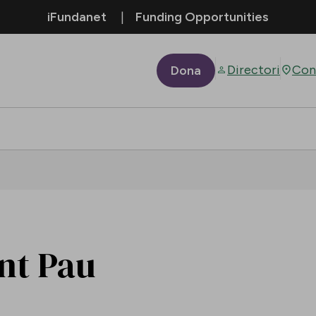
iFundanet
Funding Opportunities
Directori
Con
Dona
ant Pau