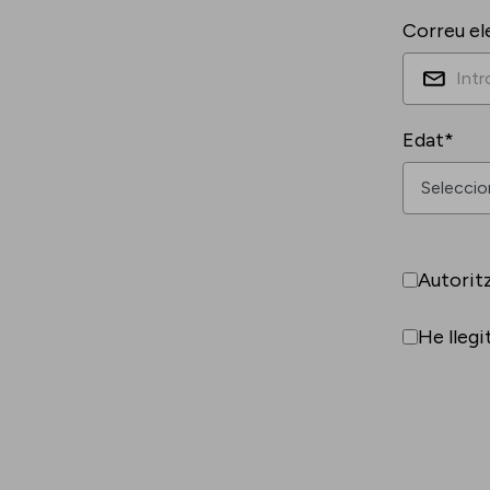
Correu el
Edat*
Autorit
He llegi