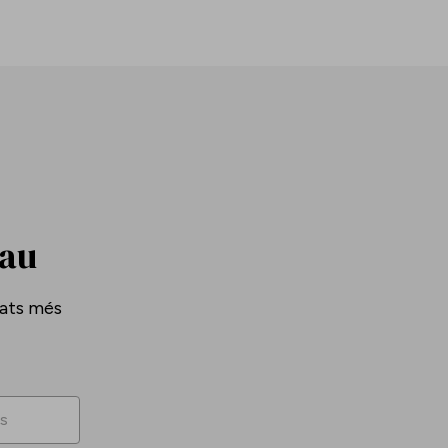
Pau
tats més