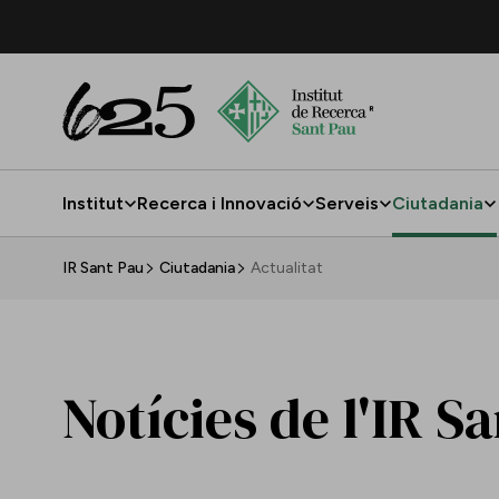
Salta al contingut principal
Institut
Recerca i Innovació
Serveis
Ciutadania
Actualitat
IR Sant Pau
Ciutadania
Actualitat
Notícies de l'IR S