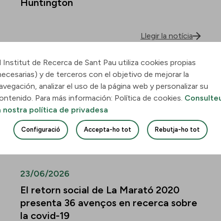
Huntington
Llegir la notícia
l Institut de Recerca de Sant Pau utiliza cookies propias
30/06/2026
necesarias) y de terceros con el objetivo de mejorar la
Descobreixen com la leucèmia
avegación, analizar el uso de la página web y personalizar su
mieloide aguda envaeix el pulmó i
ontenido. Para más información: Política de cookies.
Consulte
quines vies podrien frenar-ne la
a nostra política de privadesa
infiltració
Configuració
Accepta-ho tot
Rebutja-ho tot
Llegir la notícia
23/06/2026
El retorn social de La Marató 2020
presenta 36 avenços en recerca sobre
la covid-19