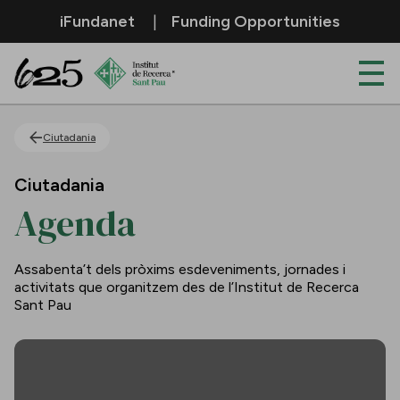
Salta al contingut principal
iFundanet
Funding Opportunities
Agenda
Ciutadania
Ciutadania
Agenda
Assabenta’t dels pròxims esdeveniments, jornades i
activitats que organitzem des de l’Institut de Recerca
Sant Pau