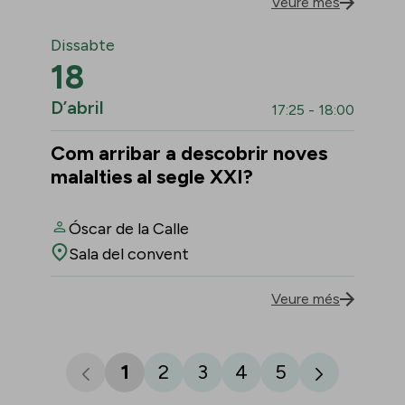
Veure més
Dissabte
18
D’abril
17:25 - 18:00
Com arribar a descobrir noves
malalties al segle XXI?
Óscar de la Calle
Sala del convent
Veure més
1
2
3
4
5