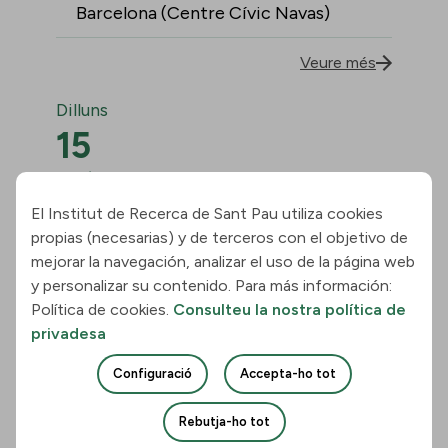
Barcelona (Centre Cívic Navas)
Veure més
Dilluns
15
De juny
09:30 - 13:30
El Institut de Recerca de Sant Pau utiliza cookies
European Research Council
propias (necesarias) y de terceros con el objetivo de
(ERC) Info Day
mejorar la navegación, analizar el uso de la página web
y personalizar su contenido. Para más información:
Política de cookies.
Consulteu la nostra política de
Aula Magna – Casa Convalescència,
privadesa
carrer de Sant Antoni Maria Claret, 171,
08041 Barcelona
Configuració
Accepta-ho tot
Veure més
Rebutja-ho tot