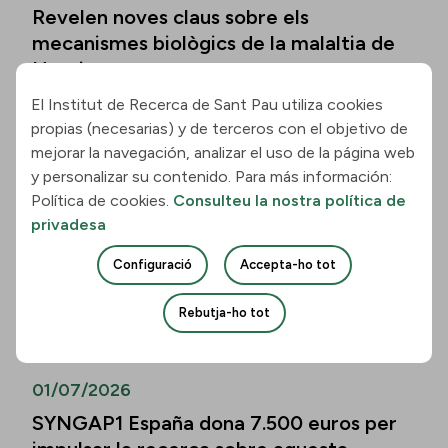
Revelen noves claus sobre els
mecanismes biològics de la malaltia de
Huntington
El Institut de Recerca de Sant Pau utiliza cookies
Llegir la notícia
propias (necesarias) y de terceros con el objetivo de
mejorar la navegación, analizar el uso de la página web
01/07/2026
y personalizar su contenido. Para más información:
Política de cookies.
Consulteu la nostra política de
Els biomarcadors de la malaltia
privadesa
d’Alzheimer permeten predir el
deteriorament cognitiu també en
Configuració
Accepta-ho tot
persones de més de vuitanta anys
Rebutja-ho tot
Llegir la notícia
01/07/2026
SYNGAP1 España dona 7.500 euros per