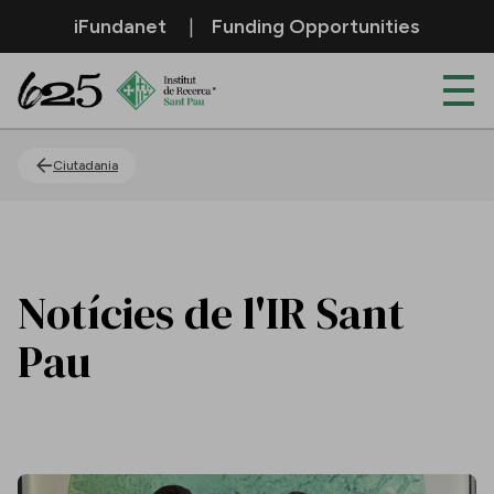
Salta al contingut principal
iFundanet
Funding Opportunities
Actualitat
Ciutadania
Notícies de l'IR Sant
Pau