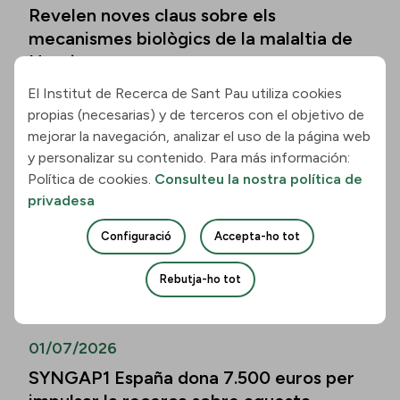
Revelen noves claus sobre els
mecanismes biològics de la malaltia de
Huntington
El Institut de Recerca de Sant Pau utiliza cookies
Llegir la notícia
propias (necesarias) y de terceros con el objetivo de
mejorar la navegación, analizar el uso de la página web
01/07/2026
y personalizar su contenido. Para más información:
Política de cookies.
Consulteu la nostra política de
Els biomarcadors de la malaltia
privadesa
d’Alzheimer permeten predir el
deteriorament cognitiu també en
Configuració
Accepta-ho tot
persones de més de vuitanta anys
Rebutja-ho tot
Llegir la notícia
01/07/2026
SYNGAP1 España dona 7.500 euros per