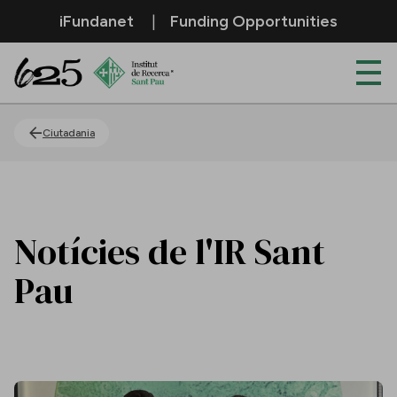
Salta al contingut principal
iFundanet
Funding Opportunities
Actualitat
Ciutadania
Notícies de l'IR Sant
Pau