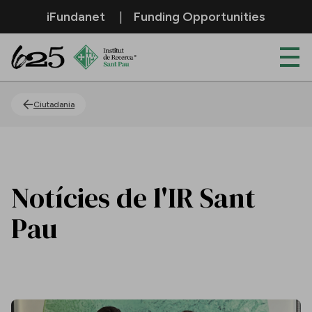
Salta al contingut principal
iFundanet
Funding Opportunities
Actualitat
Ciutadania
Notícies de l'IR Sant
Pau