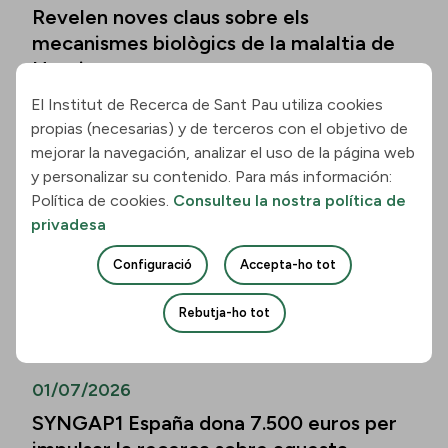
Revelen noves claus sobre els
mecanismes biològics de la malaltia de
Huntington
El Institut de Recerca de Sant Pau utiliza cookies
Llegir la notícia
propias (necesarias) y de terceros con el objetivo de
mejorar la navegación, analizar el uso de la página web
01/07/2026
y personalizar su contenido. Para más información:
Política de cookies.
Consulteu la nostra política de
Els biomarcadors de la malaltia
privadesa
d’Alzheimer permeten predir el
deteriorament cognitiu també en
Configuració
Accepta-ho tot
persones de més de vuitanta anys
Rebutja-ho tot
Llegir la notícia
01/07/2026
SYNGAP1 España dona 7.500 euros per