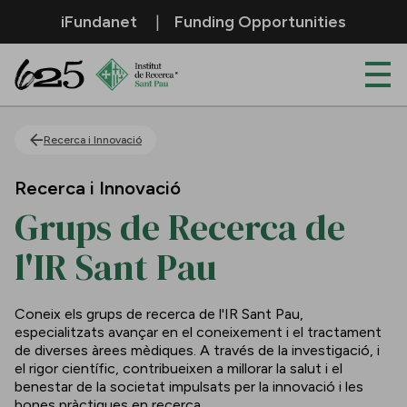
Salta al contingut principal
iFundanet
Funding Opportunities
Grups de recerca
Recerca i Innovació
Recerca i Innovació
Grups de Recerca de
l'IR Sant Pau
Coneix els grups de recerca de l'IR Sant Pau,
especialitzats avançar en el coneixement i el tractament
de diverses àrees mèdiques. A través de la investigació, i
el rigor científic, contribueixen a millorar la salut i el
benestar de la societat impulsats per la innovació i les
bones pràctiques en recerca.