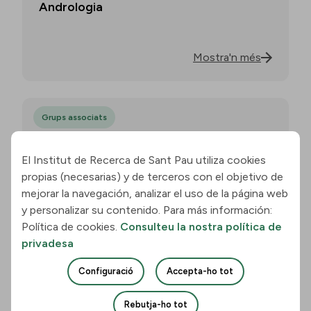
Andrologia
Mostra'n més
Grups associats
Anestesiologia
El Institut de Recerca de Sant Pau utiliza cookies
propias (necesarias) y de terceros con el objetivo de
mejorar la navegación, analizar el uso de la página web
Mostra'n més
y personalizar su contenido. Para más información:
Política de cookies.
Consulteu la nostra política de
privadesa
Grups associats
Configuració
Accepta-ho tot
Aparell Locomotor
Rebutja-ho tot