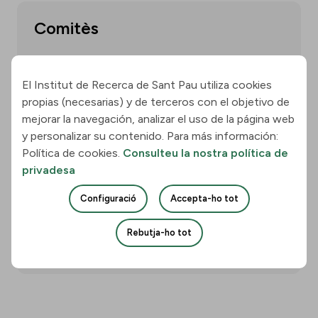
Comitès
El Institut de Recerca de Sant Pau utiliza cookies
Mostra'n més
propias (necesarias) y de terceros con el objetivo de
mejorar la navegación, analizar el uso de la página web
y personalizar su contenido. Para más información:
Política de cookies.
Consulteu la nostra política de
Memòries
privadesa
Configuració
Accepta-ho tot
Rebutja-ho tot
Mostra'n més