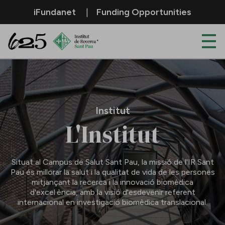
Salta al contingut principal
iFundanet
Funding Opportunities
Institut
Institut
L'Institut
Situat al Campus de Salut Sant Pau, la missió de l'IR Sant
Pau és millorar la salut i la qualitat de vida de les persones
mitjançant la recerca i la innovació biomèdica
d'excel·ència, amb la visió d'esdevenir referent
internacional en investigació biomèdica translacional.