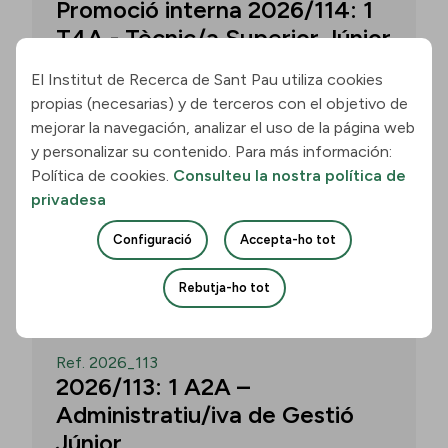
Promoció interna 2026/114: 1
T4A - Tècnic/a Superior Júnior
El Institut de Recerca de Sant Pau utiliza cookies
propias (necesarias) y de terceros con el objetivo de
Convocatòria per a un/a T4A - Tècnic/a
mejorar la navegación, analizar el uso de la página web
Superior Júnior al grup Neurobiologia de
y personalizar su contenido. Para más información:
les Demències - Multilingual Aphasia &
Política de cookies.
Consulteu la nostra política de
Dementia Research Lab. Termini: 11
privadesa
d’agost de 2026, 15.00 h.
Configuració
Accepta-ho tot
Uneix-te
Rebutja-ho tot
OBERT
Ref. 2026_113
2026/113: 1 A2A –
Administratiu/iva de Gestió
Júnior