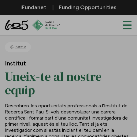
Salta al contingut principal
iFundanet
Funding Opportunities
Uneix-te al nostre equip
Institut
Institut
Uneix-te al nostre
equip
Descobreix les oportunitats professionals a l’Institut de
Recerca Sant Pau. Si vols desenvolupar una carrera
científica i formar part d’una comunitat investigadora de
primer nivell, aquest és el teu lloc. Tant si ja ets
investigador com si estàs iniciant el teu camí en la
recerca, t’animem a consultar les convocatòries obertes.