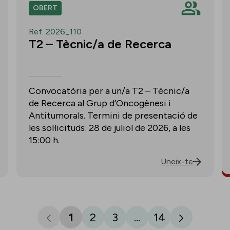
OBERT
Ref. 2026_110
T2 – Tècnic/a de Recerca
Convocatòria per a un/a T2 – Tècnic/a
de Recerca al Grup d’Oncogènesi i
Antitumorals. Termini de presentació de
les sol·licituds: 28 de juliol de 2026, a les
15:00 h.
Uneix-te
1
2
3
...
14