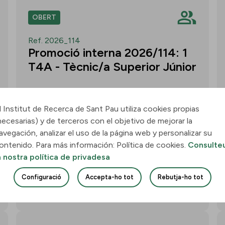
OBERT
Ref. 2026_114
Promoció interna 2026/114: 1
T4A - Tècnic/a Superior Júnior
l Institut de Recerca de Sant Pau utiliza cookies propias
necesarias) y de terceros con el objetivo de mejorar la
Convocatòria per a un/a T4A - Tècnic/a
avegación, analizar el uso de la página web y personalizar su
Superior Júnior al grup Neurobiologia de
ontenido. Para más información: Política de cookies.
Consulte
les Demències - Multilingual Aphasia &
a nostra política de privadesa
Dementia Research Lab. Termini: 11
d’agost de 2026, 15.00 h.
Configuració
Accepta-ho tot
Rebutja-ho tot
Uneix-te