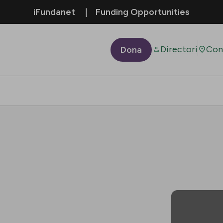
iFundanet
Funding Opportunities
Directori
Con
Dona