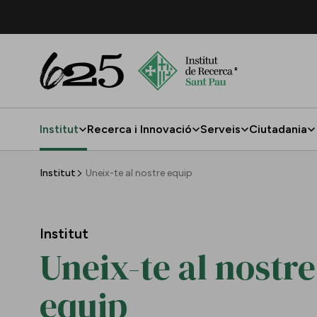
Salta al contingut principal
Institut
Recerca i Innovació
Serveis
Ciutadania
Uneix-te al nostre equip
Institut
Uneix-te al nostre equip
Institut
Uneix-te al nostre
equip