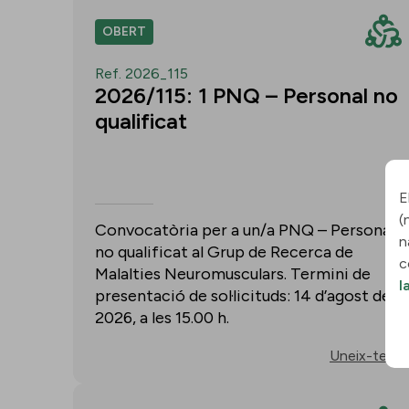
OBERT
Ref. 2026_115
2026/115: 1 PNQ – Personal no
qualificat
E
(
Convocatòria per a un/a PNQ – Personal
n
no qualificat al Grup de Recerca de
c
Malalties Neuromusculars. Termini de
l
presentació de sol·licituds: 14 d’agost de
2026, a les 15.00 h.
Uneix-te