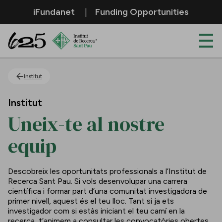
Salta al contingut principal
iFundanet
Funding Opportunities
Uneix-te al nostre equip
Institut
Institut
Uneix-te al nostre
equip
Descobreix les oportunitats professionals a l’Institut de
Recerca Sant Pau. Si vols desenvolupar una carrera
científica i formar part d’una comunitat investigadora de
primer nivell, aquest és el teu lloc. Tant si ja ets
investigador com si estàs iniciant el teu camí en la
recerca, t’animem a consultar les convocatòries obertes.