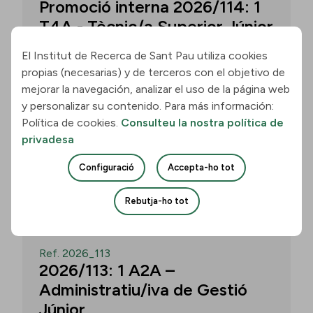
Promoció interna 2026/114: 1
T4A - Tècnic/a Superior Júnior
El Institut de Recerca de Sant Pau utiliza cookies
propias (necesarias) y de terceros con el objetivo de
Convocatòria per a un/a T4A - Tècnic/a
mejorar la navegación, analizar el uso de la página web
Superior Júnior al grup Neurobiologia de
y personalizar su contenido. Para más información:
les Demències - Multilingual Aphasia &
Política de cookies.
Consulteu la nostra política de
Dementia Research Lab. Termini: 11
privadesa
d’agost de 2026, 15.00 h.
Configuració
Accepta-ho tot
Uneix-te
Rebutja-ho tot
OBERT
Ref. 2026_113
2026/113: 1 A2A –
Administratiu/iva de Gestió
Júnior