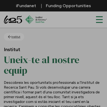
Salta al contingut principal
iFundanet
Funding Opportunities
Uneix-te al nostre equip
Institut
Institut
Uneix-te al nostre
equip
Descobreix les oportunitats professionals a l’Institut de
Recerca Sant Pau. Si vols desenvolupar una carrera
científica i formar part d’una comunitat investigadora de
primer nivell, aquest és el teu lloc. Tant si ja ets
investigador com si estàs iniciant el teu camí en la
recerca, t’animem a consultar les convocatòries obertes.