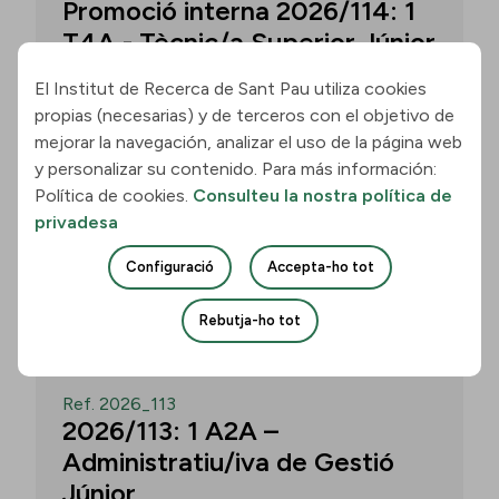
Promoció interna 2026/114: 1
T4A - Tècnic/a Superior Júnior
El Institut de Recerca de Sant Pau utiliza cookies
propias (necesarias) y de terceros con el objetivo de
Convocatòria per a un/a T4A - Tècnic/a
mejorar la navegación, analizar el uso de la página web
Superior Júnior al grup Neurobiologia de
y personalizar su contenido. Para más información:
les Demències - Multilingual Aphasia &
Política de cookies.
Consulteu la nostra política de
Dementia Research Lab. Termini: 11
privadesa
d’agost de 2026, 15.00 h.
Configuració
Accepta-ho tot
Uneix-te
Rebutja-ho tot
OBERT
Ref. 2026_113
2026/113: 1 A2A –
Administratiu/iva de Gestió
Júnior