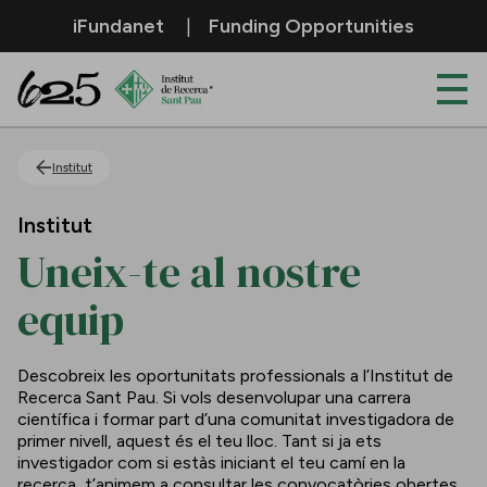
Salta al contingut principal
iFundanet
Funding Opportunities
Uneix-te al nostre equip
Institut
Institut
Uneix-te al nostre
equip
Descobreix les oportunitats professionals a l’Institut de
Recerca Sant Pau. Si vols desenvolupar una carrera
científica i formar part d’una comunitat investigadora de
primer nivell, aquest és el teu lloc. Tant si ja ets
investigador com si estàs iniciant el teu camí en la
recerca, t’animem a consultar les convocatòries obertes.