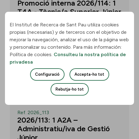
Promoció interna 2026/114: 1
T4A - Tècnic/a Superior Júnior
El Institut de Recerca de Sant Pau utiliza cookies
propias (necesarias) y de terceros con el objetivo de
Convocatòria per a un/a T4A - Tècnic/a
mejorar la navegación, analizar el uso de la página web
Superior Júnior al grup Neurobiologia de
y personalizar su contenido. Para más información:
les Demències - Multilingual Aphasia &
Política de cookies.
Consulteu la nostra política de
Dementia Research Lab. Termini: 11
privadesa
d’agost de 2026, 15.00 h.
Configuració
Accepta-ho tot
Uneix-te
Rebutja-ho tot
OBERT
Ref. 2026_113
2026/113: 1 A2A –
Administratiu/iva de Gestió
Júnior