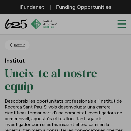
Salta al contingut principal
iFundanet
Funding Opportunities
Uneix-te al nostre equip
Institut
Institut
Uneix-te al nostre
equip
Descobreix les oportunitats professionals a l’Institut de
Recerca Sant Pau. Si vols desenvolupar una carrera
científica i formar part d’una comunitat investigadora de
primer nivell, aquest és el teu lloc. Tant si ja ets
investigador com si estàs iniciant el teu camí en la
recerca, t’animem a consultar les convocatòries obertes.