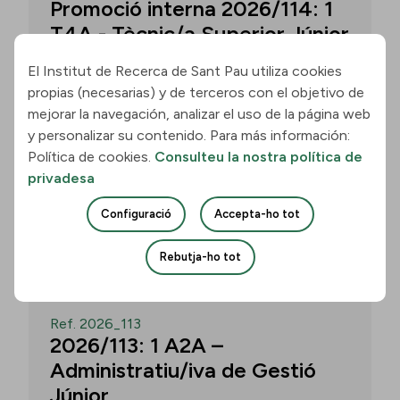
Promoció interna 2026/114: 1
T4A - Tècnic/a Superior Júnior
El Institut de Recerca de Sant Pau utiliza cookies
propias (necesarias) y de terceros con el objetivo de
Convocatòria per a un/a T4A - Tècnic/a
mejorar la navegación, analizar el uso de la página web
Superior Júnior al grup Neurobiologia de
y personalizar su contenido. Para más información:
les Demències - Multilingual Aphasia &
Política de cookies.
Consulteu la nostra política de
Dementia Research Lab. Termini: 11
privadesa
d’agost de 2026, 15.00 h.
Configuració
Accepta-ho tot
Uneix-te
Rebutja-ho tot
OBERT
Ref. 2026_113
2026/113: 1 A2A –
Administratiu/iva de Gestió
Júnior