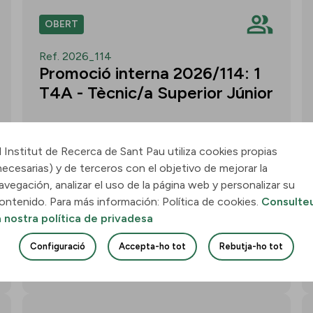
OBERT
Ref. 2026_114
Promoció interna 2026/114: 1
T4A - Tècnic/a Superior Júnior
l Institut de Recerca de Sant Pau utiliza cookies propias
necesarias) y de terceros con el objetivo de mejorar la
Convocatòria per a un/a T4A - Tècnic/a
avegación, analizar el uso de la página web y personalizar su
Superior Júnior al grup Neurobiologia de
ontenido. Para más información: Política de cookies.
Consulte
les Demències - Multilingual Aphasia &
a nostra política de privadesa
Dementia Research Lab. Termini: 11
d’agost de 2026, 15.00 h.
Configuració
Accepta-ho tot
Rebutja-ho tot
Uneix-te