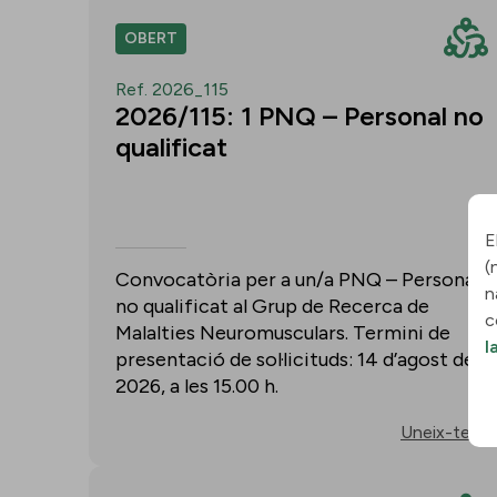
OBERT
Ref. 2026_115
2026/115: 1 PNQ – Personal no
qualificat
E
(
Convocatòria per a un/a PNQ – Personal
n
no qualificat al Grup de Recerca de
c
Malalties Neuromusculars. Termini de
l
presentació de sol·licituds: 14 d’agost de
2026, a les 15.00 h.
Uneix-te