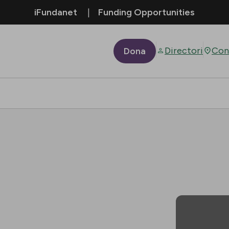
iFundanet
Funding Opportunities
Directori
Con
Dona