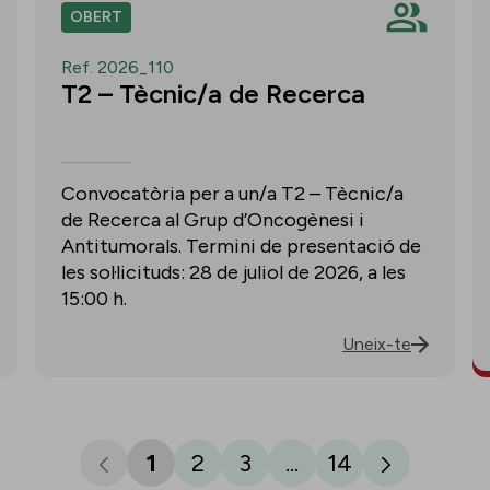
OBERT
Ref. 2026_110
T2 – Tècnic/a de Recerca
Convocatòria per a un/a T2 – Tècnic/a
de Recerca al Grup d’Oncogènesi i
Antitumorals. Termini de presentació de
les sol·licituds: 28 de juliol de 2026, a les
15:00 h.
Uneix-te
1
2
3
...
14