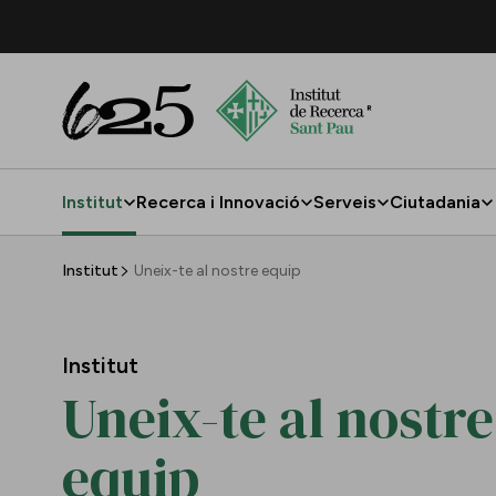
Salta al contingut principal
Institut
Recerca i Innovació
Serveis
Ciutadania
Uneix-te al nostre equip
Institut
Uneix-te al nostre equip
Institut
Uneix-te al nostre
equip