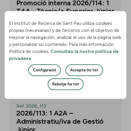
Promoció interna 2026/114: 1
T4A - Tècnic/a Superior Júnior
El Institut de Recerca de Sant Pau utiliza cookies
propias (necesarias) y de terceros con el objetivo de
Convocatòria per a un/a T4A - Tècnic/a
mejorar la navegación, analizar el uso de la página web
Superior Júnior al grup Neurobiologia de
y personalizar su contenido. Para más información:
les Demències - Multilingual Aphasia &
Política de cookies.
Consulteu la nostra política de
Dementia Research Lab. Termini: 11
privadesa
d’agost de 2026, 15.00 h.
Configuració
Accepta-ho tot
Uneix-te
Rebutja-ho tot
OBERT
Ref. 2026_113
2026/113: 1 A2A –
Administratiu/iva de Gestió
Júnior