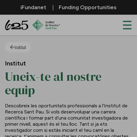
Salta al contingut principal
iFundanet
Funding Opportunities
Uneix-te al nostre equip
Institut
Institut
Uneix-te al nostre
equip
Descobreix les oportunitats professionals a l’Institut de
Recerca Sant Pau. Si vols desenvolupar una carrera
científica i formar part d’una comunitat investigadora de
primer nivell, aquest és el teu lloc. Tant si ja ets
investigador com si estàs iniciant el teu camí en la
recerca, t’animem a consultar les convocatòries obertes.