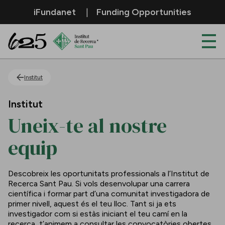
Salta al contingut principal
iFundanet
Funding Opportunities
Uneix-te al nostre equip
Institut
Institut
Uneix-te al nostre
equip
Descobreix les oportunitats professionals a l’Institut de
Recerca Sant Pau. Si vols desenvolupar una carrera
científica i formar part d’una comunitat investigadora de
primer nivell, aquest és el teu lloc. Tant si ja ets
investigador com si estàs iniciant el teu camí en la
recerca, t’animem a consultar les convocatòries obertes.