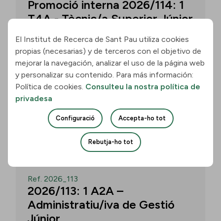
Promoció interna 2026/114: 1
T4A - Tècnic/a Superior Júnior
El Institut de Recerca de Sant Pau utiliza cookies
propias (necesarias) y de terceros con el objetivo de
Convocatòria per a un/a T4A - Tècnic/a
mejorar la navegación, analizar el uso de la página web
Superior Júnior al grup Neurobiologia de
y personalizar su contenido. Para más información:
les Demències - Multilingual Aphasia &
Política de cookies.
Consulteu la nostra política de
Dementia Research Lab. Termini: 11
privadesa
d’agost de 2026, 15.00 h.
Configuració
Accepta-ho tot
Uneix-te
Rebutja-ho tot
OBERT
Ref. 2026_113
2026/113: 1 A2A –
Administratiu/iva de Gestió
Júnior