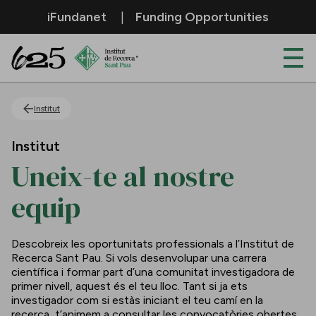
Salta al contingut principal
iFundanet
Funding Opportunities
Uneix-te al nostre equip
Institut
Institut
Uneix-te al nostre
equip
Descobreix les oportunitats professionals a l’Institut de
Recerca Sant Pau. Si vols desenvolupar una carrera
científica i formar part d’una comunitat investigadora de
primer nivell, aquest és el teu lloc. Tant si ja ets
investigador com si estàs iniciant el teu camí en la
recerca, t’animem a consultar les convocatòries obertes.