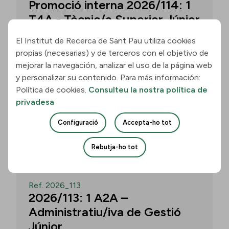
Promoció interna 2026/114: 1
T4A - Tècnic/a Superior Júnior
El Institut de Recerca de Sant Pau utiliza cookies
propias (necesarias) y de terceros con el objetivo de
Convocatòria per a un/a T4A - Tècnic/a
mejorar la navegación, analizar el uso de la página web
Superior Júnior al grup Neurobiologia de
y personalizar su contenido. Para más información:
les Demències - Multilingual Aphasia &
Política de cookies.
Consulteu la nostra política de
Dementia Research Lab. Termini: 11
privadesa
d’agost de 2026, 15.00 h.
Configuració
Accepta-ho tot
Uneix-te
Rebutja-ho tot
OBERT
Ref. 2026_113
2026/113: 1 A2A –
Administratiu/iva de Gestió
Júnior