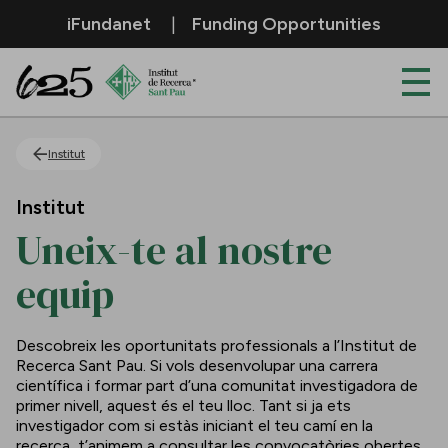
Salta al contingut principal
iFundanet
Funding Opportunities
Uneix-te al nostre equip
Institut
Institut
Uneix-te al nostre
equip
Descobreix les oportunitats professionals a l’Institut de
Recerca Sant Pau. Si vols desenvolupar una carrera
científica i formar part d’una comunitat investigadora de
primer nivell, aquest és el teu lloc. Tant si ja ets
investigador com si estàs iniciant el teu camí en la
recerca, t’animem a consultar les convocatòries obertes.