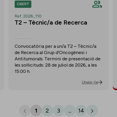
OBERT
Ref. 2026_110
T2 – Tècnic/a de Recerca
Convocatòria per a un/a T2 – Tècnic/a
de Recerca al Grup d’Oncogènesi i
Antitumorals. Termini de presentació de
les sol·licituds: 28 de juliol de 2026, a les
15:00 h.
Uneix-te
1
2
3
...
14