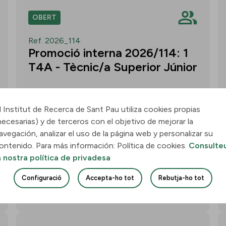
OBERT
Ref. 2026_114
Promoció interna 2026/114: 1
T4A - Tècnic/a Superior Júnior
l Institut de Recerca de Sant Pau utiliza cookies propias
necesarias) y de terceros con el objetivo de mejorar la
Convocatòria per a un/a T4A - Tècnic/a
avegación, analizar el uso de la página web y personalizar su
Superior Júnior al grup Neurobiologia de
ontenido. Para más información: Política de cookies.
Consulte
les Demències - Multilingual Aphasia &
a nostra política de privadesa
Dementia Research Lab. Termini: 11
d’agost de 2026, 15.00 h.
Configuració
Accepta-ho tot
Rebutja-ho tot
Uneix-te