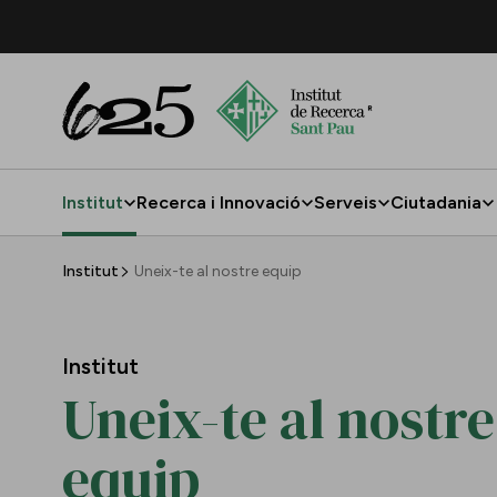
Salta al contingut principal
Institut
Recerca i Innovació
Serveis
Ciutadania
Uneix-te al nostre equip
Institut
Uneix-te al nostre equip
Institut
Uneix-te al nostre
equip