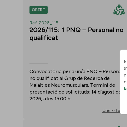
OBERT
Ref. 2026_115
2026/115: 1 PNQ – Personal no
qualificat
E
(
Convocatòria per a un/a PNQ – Personal
n
no qualificat al Grup de Recerca de
c
Malalties Neuromusculars. Termini de
l
presentació de sol·licituds: 14 d’agost de
2026, a les 15.00 h.
Uneix-te