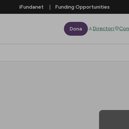
iFundanet
Funding Opportunities
Directori
Con
Dona